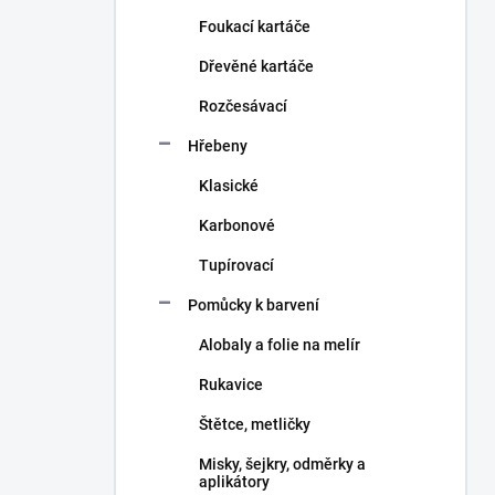
n
Foukací kartáče
í
p
Dřevěné kartáče
a
n
Rozčesávací
e
Hřebeny
l
Klasické
Karbonové
Tupírovací
Pomůcky k barvení
Alobaly a folie na melír
Rukavice
Štětce, metličky
Misky, šejkry, odměrky a
aplikátory