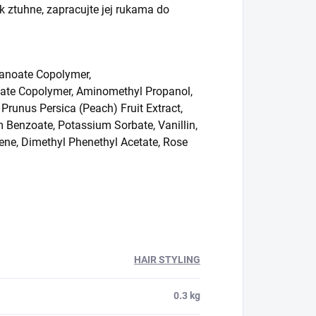
k ztuhne, zapracujte jej rukama do
canoate Copolymer,
late Copolymer, Aminomethyl Propanol,
Prunus Persica (Peach) Fruit Extract,
 Benzoate, Potassium Sorbate, Vanillin,
ene, Dimethyl Phenethyl Acetate, Rose
HAIR STYLING
0.3 kg