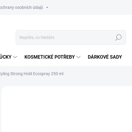
ochrany osobních údajů
Hledat
MŮCKY
KOSMETICKÉ POTŘEBY
DÁRKOVÉ SADY
yling Strong Hold Ecospray 250 ml
Neohodnoceno
Podrobnosti hodnocení
ZNAČKA
6
Měr
VY
cena