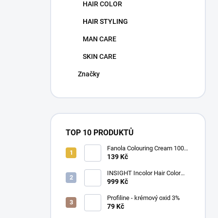
HAIR COLOR
HAIR STYLING
MAN CARE
SKIN CARE
Značky
TOP 10 PRODUKTŮ
Fanola Colouring Cream 100
ml
139 Kč
INSIGHT Incolor Hair Color
100ml
999 Kč
Profiline - krémový oxid 3%
79 Kč