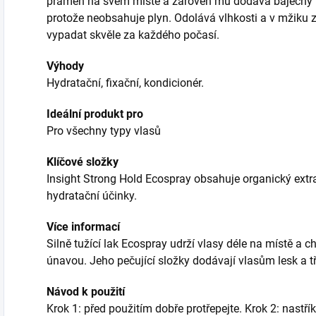
pramen na svém místě a zároveň mu dodává báječný les
protože neobsahuje plyn. Odolává vlhkosti a v mžiku 
vypadat skvěle za každého počasí.
Výhody
Hydratační, fixační, kondicionér.
Ideální produkt pro
Pro všechny typy vlasů
Klíčové složky
Insight Strong Hold Ecospray obsahuje organický extrak
hydratační účinky.
Více informací
Silně tužící lak Ecospray udrží vlasy déle na místě a ch
únavou. Jeho pečující složky dodávají vlasům lesk a t
Návod k použití
Krok 1: před použitím dobře protřepejte. Krok 2: nastř