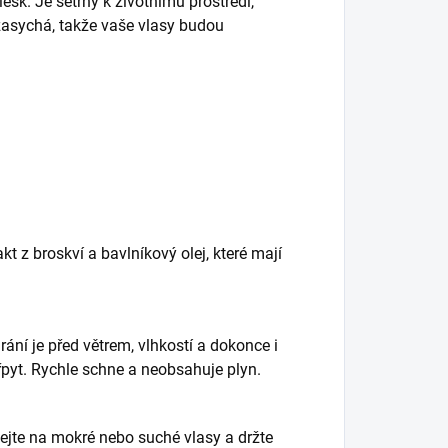
k. Je šetrný k životnímu prostředí,
zasychá, takže vaše vlasy budou
t z broskví a bavlníkový olej, které mají
rání je před větrem, vlhkostí a dokonce i
řpyt. Rychle schne a neobsahuje plyn.
íkejte na mokré nebo suché vlasy a držte