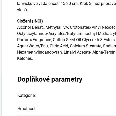
lahvičku ve vzdálenosti 15-20 cm. Krok 3: než příprave
vlasů.
Složení (INCI)
Alcohol Denat., Methylal, VA/Crotonates/Vinyl Neode
Octylacrylamide/Acrylates/Butylaminoethyl Methacry
Parfum/Fragrance, Cotton Seed Oil Glycereth-8 Esters, 
Aqua/Water/Eau, Citric Acid, Calcium Stearate, Sodium
Hexamethylindanopyran, Linalyl Acetate, Alpha-Terpin
Ketones.
Doplňkové parametry
Kategorie
:
Hmotnost
: