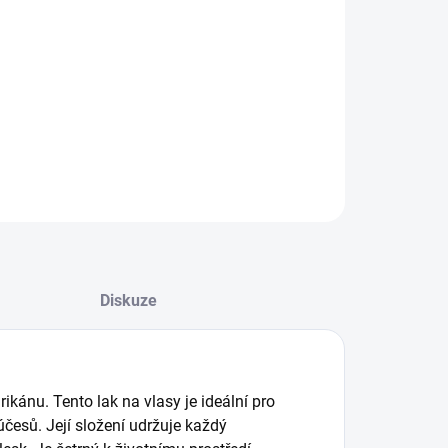
ě tužící lak na vlasy
ILNÍ INFORMACE
ZEPTAT SE
HLÍDAT
Diskuze
rikánu. Tento lak na vlasy je ideální pro
esů. Její složení udržuje každý