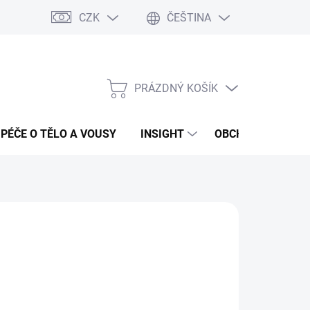
CZK
ČEŠTINA
PRÁZDNÝ KOŠÍK
NÁKUPNÍ
KOŠÍK
PÉČE O TĚLO A VOUSY
INSIGHT
OBCHODNÍ PODMÍ
:
INSIGHT
29 Kč
ná
PRODÁNO
: