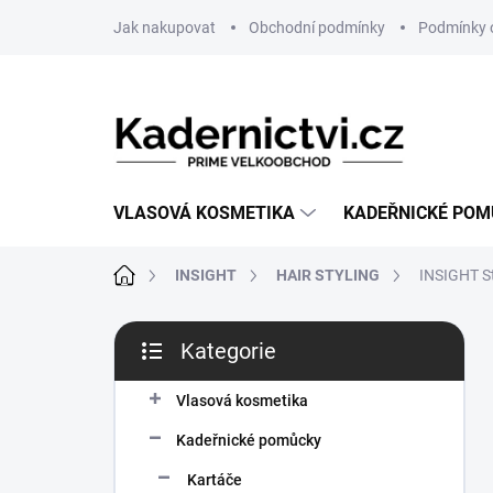
Přejít
Jak nakupovat
Obchodní podmínky
Podmínky 
na
obsah
VLASOVÁ KOSMETIKA
KADEŘNICKÉ PO
Domů
INSIGHT
HAIR STYLING
INSIGHT St
P
Kategorie
o
Přeskočit
s
kategorie
t
Vlasová kosmetika
r
Kadeřnické pomůcky
a
n
Kartáče