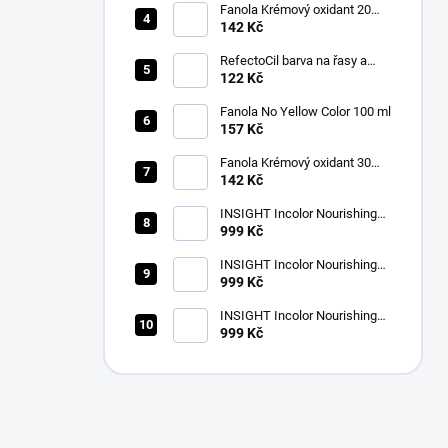
Fanola Krémový oxidant 20
VOL(6%)1000ml
142 Kč
RefectoCil barva na řasy a
obočí 3.1 světle hnědá 15 ml
122 Kč
Fanola No Yellow Color 100 ml
157 Kč
Fanola Krémový oxidant 30
VOL (9%) 1000ml
142 Kč
INSIGHT Incolor Nourishing
Color Activator 40 vol. (12%)
999 Kč
900 ml
INSIGHT Incolor Nourishing
Color Activator 30 vol. (9%)
999 Kč
900 ml
INSIGHT Incolor Nourishing
Color Activator 20 vol. (6%)
999 Kč
900 ml