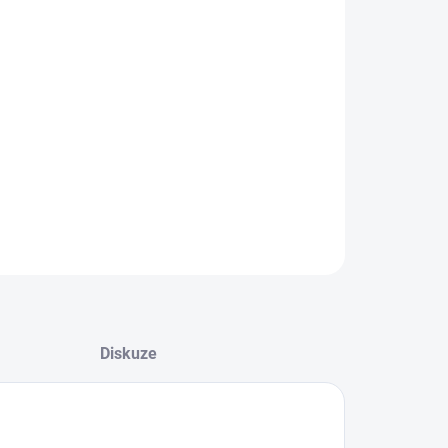
08.2026
−
+
Přidat do košíku
d k formování vlasů
ILNÍ INFORMACE
ZEPTAT SE
HLÍDAT
Diskuze