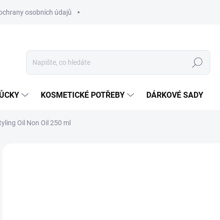
ochrany osobních údajů
Hledat
MŮCKY
KOSMETICKÉ POTŘEBY
DÁRKOVÉ SADY
yling Oil Non Oil 250 ml
Neohodnoceno
Podrobnosti hodnocení
ZNAČKA
6
Měr
SK
cena
MŮŽ