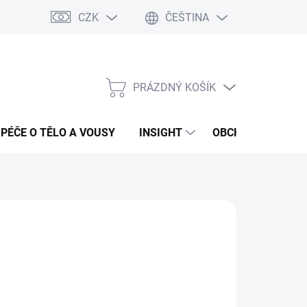
CZK
ČEŠTINA
PRÁZDNÝ KOŠÍK
NÁKUPNÍ
KOŠÍK
PÉČE O TĚLO A VOUSY
INSIGHT
OBCHODNÍ PODMÍ
:
INSIGHT
99 Kč
ná
LADEM
(>5 KS)
:
EME DORUČIT