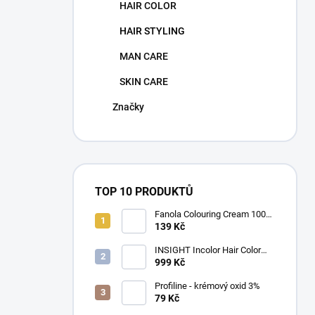
HAIR COLOR
HAIR STYLING
MAN CARE
SKIN CARE
Značky
TOP 10 PRODUKTŮ
Fanola Colouring Cream 100
ml
139 Kč
INSIGHT Incolor Hair Color
100ml
999 Kč
Profiline - krémový oxid 3%
79 Kč