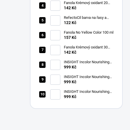
Fanola Krémový oxidant 20
VOL(6%)1000ml
142 Kč
RefectoCil barva na řasy a
obočí 3.1 světle hnědá 15 ml
122 Kč
Fanola No Yellow Color 100 ml
157 Kč
Fanola Krémový oxidant 30
VOL (9%) 1000ml
142 Kč
INSIGHT Incolor Nourishing
Color Activator 40 vol. (12%)
999 Kč
900 ml
INSIGHT Incolor Nourishing
Color Activator 30 vol. (9%)
999 Kč
900 ml
INSIGHT Incolor Nourishing
Color Activator 20 vol. (6%)
999 Kč
900 ml