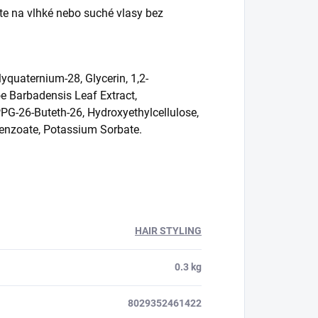
ujte na vlhké nebo suché vlasy bez
yquaternium-28, Glycerin, 1,2-
oe Barbadensis Leaf Extract,
PG-26-Buteth-26, Hydroxyethylcellulose,
Benzoate, Potassium Sorbate.
HAIR STYLING
0.3 kg
8029352461422