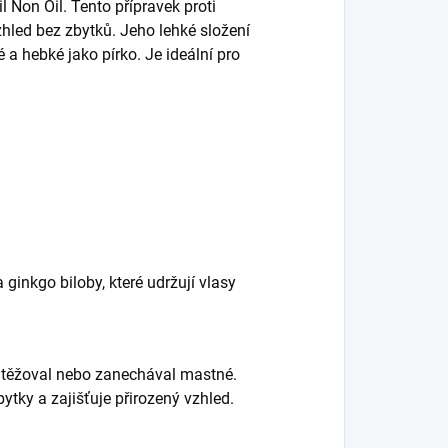
Non Oil. Tento přípravek proti
vzhled bez zbytků. Jeho lehké složení
é a hebké jako pírko. Je ideální pro
 ginkgo biloby, které udržují vlasy
e zatěžoval nebo zanechával mastné.
ytky a zajišťuje přirozený vzhled.