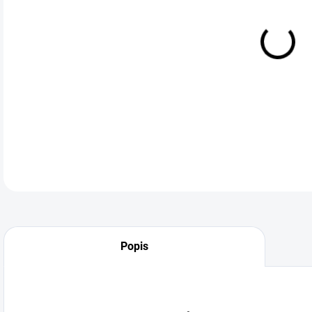
DO:
11.
flui
DETA
Popis