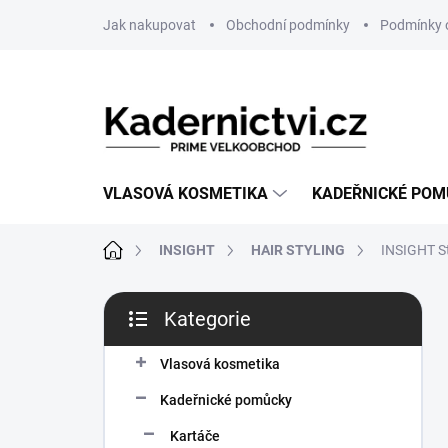
Přejít
Jak nakupovat
Obchodní podmínky
Podmínky 
na
obsah
VLASOVÁ KOSMETIKA
KADEŘNICKÉ PO
Domů
INSIGHT
HAIR STYLING
INSIGHT St
P
Kategorie
o
Přeskočit
s
kategorie
t
Vlasová kosmetika
r
Kadeřnické pomůcky
a
n
Kartáče