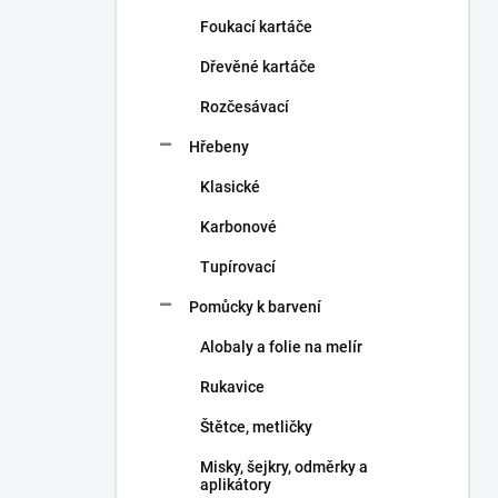
n
Foukací kartáče
í
p
Dřevěné kartáče
a
n
Rozčesávací
e
Hřebeny
l
Klasické
Karbonové
Tupírovací
Pomůcky k barvení
Alobaly a folie na melír
Rukavice
Štětce, metličky
Misky, šejkry, odměrky a
aplikátory