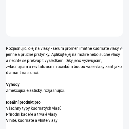
rozjasňující olejové sérum na vlasy
DETAILNÍ INFORMACE
ZEPTAT SE
HLÍDAT
Rozjasňující olej na vlasy - sérum promění matné kudrnaté vlasy v
jemné a pružné prstýnky. Aplikujte jej na mokré nebo suché vlasy
a nechte se překvapit výsledkem. Díky jeho vyživujícím,
zvláčňujícím a revitalizačním účinkům budou vaše vlasy zářit jako
diamant na slunci.
Výhody
Změkčující, elastický, rozjasňující.
Ideální produkt pro
Všechny typy kudrnatých vlasů
Přírodní kadeře a trvalé vlasy
Vlnité, kudrnaté a vlnité vlasy