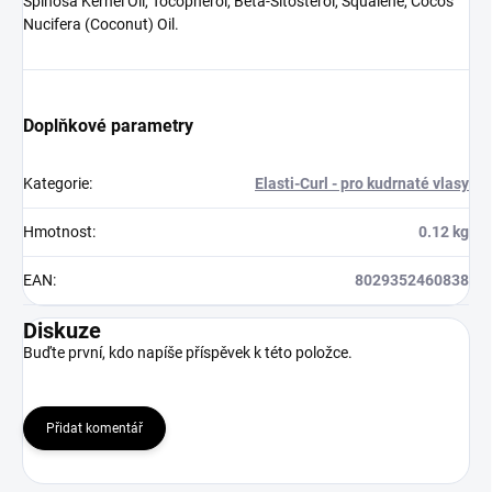
Spinosa Kernel Oil, Tocopherol, Beta-Sitosterol, Squalene, Cocos
Nucifera (Coconut) Oil.
Doplňkové parametry
Kategorie
:
Elasti-Curl - pro kudrnaté vlasy
Hmotnost
:
0.12 kg
EAN
:
8029352460838
Diskuze
Buďte první, kdo napíše příspěvek k této položce.
Přidat komentář