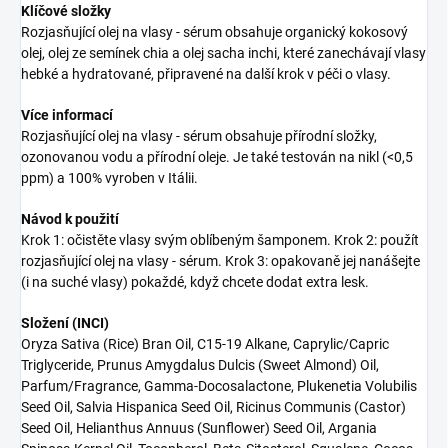
Klíčové složky
Rozjasňující olej na vlasy - sérum obsahuje organický kokosový
olej, olej ze semínek chia a olej sacha inchi, které zanechávají vlasy
hebké a hydratované, připravené na další krok v péči o vlasy.
Více informací
Rozjasňující olej na vlasy - sérum obsahuje přírodní složky,
ozonovanou vodu a přírodní oleje. Je také testován na nikl (<0,5
ppm) a 100% vyroben v Itálii.
Návod k použití
Krok 1: očistěte vlasy svým oblíbeným šamponem. Krok 2: použít
rozjasňující olej na vlasy - sérum. Krok 3: opakovaně jej nanášejte
(i na suché vlasy) pokaždé, když chcete dodat extra lesk.
Složení (INCI)
Oryza Sativa (Rice) Bran Oil, C15-19 Alkane, Caprylic/Capric
Triglyceride, Prunus Amygdalus Dulcis (Sweet Almond) Oil,
Parfum/Fragrance, Gamma-Docosalactone, Plukenetia Volubilis
Seed Oil, Salvia Hispanica Seed Oil, Ricinus Communis (Castor)
Seed Oil, Helianthus Annuus (Sunflower) Seed Oil, Argania