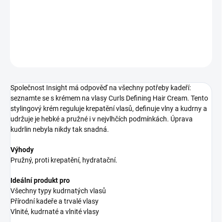
tvarující krém pro kudrnaté vlasy
DETAILNÍ INFORMACE
ZEPTAT SE
HLÍDAT
Společnost Insight má odpověď na všechny potřeby kadeří:
seznamte se s krémem na vlasy Curls Defining Hair Cream. Tento
stylingový krém reguluje krepatění vlasů, definuje vlny a kudrny a
udržuje je hebké a pružné i v nejvlhčích podmínkách. Úprava
kudrlin nebyla nikdy tak snadná.
Výhody
Pružný, proti krepatění, hydratační.
Ideální produkt pro
Všechny typy kudrnatých vlasů
Přírodní kadeře a trvalé vlasy
Vlnité, kudrnaté a vlnité vlasy