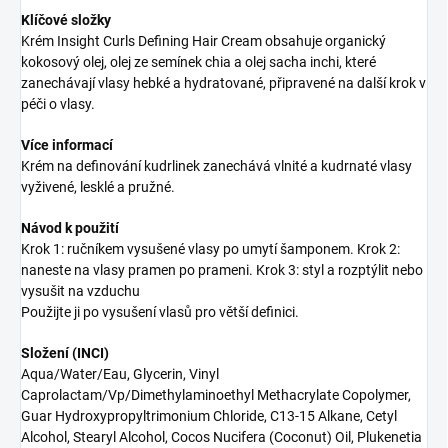
Klíčové složky
Krém Insight Curls Defining Hair Cream obsahuje organický
kokosový olej, olej ze semínek chia a olej sacha inchi, které
zanechávají vlasy hebké a hydratované, připravené na další krok v
péči o vlasy.
Více informací
Krém na definování kudrlinek zanechává vlnité a kudrnaté vlasy
vyživené, lesklé a pružné.
Návod k použití
Krok 1: ručníkem vysušené vlasy po umytí šamponem. Krok 2:
naneste na vlasy pramen po prameni. Krok 3: styl a rozptýlit nebo
vysušit na vzduchu
Použijte ji po vysušení vlasů pro větší definici.
Složení (INCI)
Aqua/Water/Eau, Glycerin, Vinyl
Caprolactam/Vp/Dimethylaminoethyl Methacrylate Copolymer,
Guar Hydroxypropyltrimonium Chloride, C13-15 Alkane, Cetyl
Alcohol, Stearyl Alcohol, Cocos Nucifera (Coconut) Oil, Plukenetia