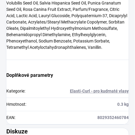
Volubilis Seed Oil, Salvia Hispanica Seed Oil, Punica Granatum
Seed Oil, Rosa Canina Fruit Extract, Parfum/Fragrance, Citric
Acid, Lactic Acid, Lauryl Glucoside, Polyquaternium-37, Dicaprylyl
Carbonate, Acrylates/Stearyl Methacrylate Copolymer, Sorbitan
Oleate, Dipalmitoylethyl Hydroxyethylmonium Methosulfate,
Behenamidopropyl Dimethylamine, Ethylhexylglycerin,
Phenoxyethanol, Sodium Benzoate, Potassium Sorbate,
Tetramethyl Acetyloctahydronaphthalenes, Vanillin.
Doplňkové parametry
Kategorie
:
Elasti-Curl - pro kudrnaté vlasy
Hmotnost
:
0.3 kg
EAN
:
8029352460784
Diskuze