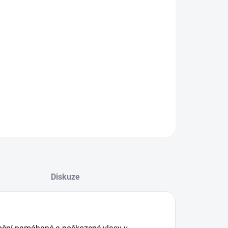
08.2026
−
+
Přidat do košíku
dicionér pro poškozené vlasy
ILNÍ INFORMACE
ZEPTAT SE
HLÍDAT
Diskuze