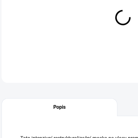
DO:
12.
kon
DETA
Popis