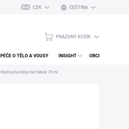
CZK
ČEŠTINA
PRÁZDNÝ KOŠÍK
NÁKUPNÍ
KOŠÍK
PÉČE O TĚLO A VOUSY
INSIGHT
OBCHODNÍ PODMÍ
estructurizing Hair Mask 75 ml
:
INSIGHT
59 Kč
ná
LADEM
(>5 KS)
:
EME DORUČIT