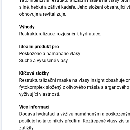
Tato intenzivní restrukturalizační maska na vlasy p
silné, hebké a zářivé kadeře. Jeho složení obsahující 
obnovuje a revitalizuje.
Výhody
Restrukturalizace, rozjasnění, hydratace.
Ideální produkt pro
Poškozené a namáhané vlasy
Suché a vysušené vlasy
Klíčové složky
Restrukturalizační maska na vlasy Insight obsahuje or
fytokomplex složený z olivového másla a arganového o
vyživující vlastnosti.
Více informací
Dodává hydrataci a výživu namáhaným a poškozeným 
posiluje ho jako nikdy předtím. Roztřepené vlasy získa
zatížily.