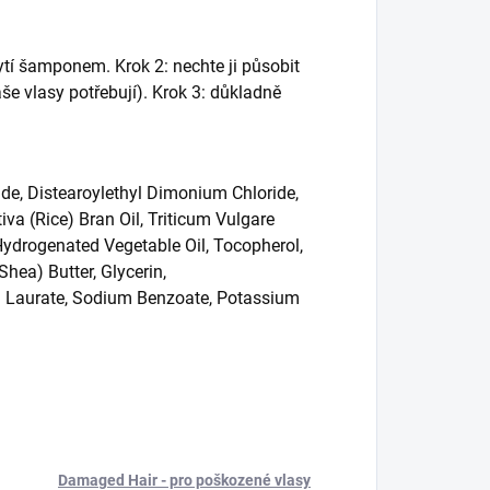
tí šamponem. Krok 2: nechte ji působit
še vlasy potřebují). Krok 3: důkladně
de, Distearoylethyl Dimonium Chloride,
iva (Rice) Bran Oil, Triticum Vulgare
 Hydrogenated Vegetable Oil, Tocopherol,
hea) Butter, Glycerin,
ryl Laurate, Sodium Benzoate, Potassium
Damaged Hair - pro poškozené vlasy