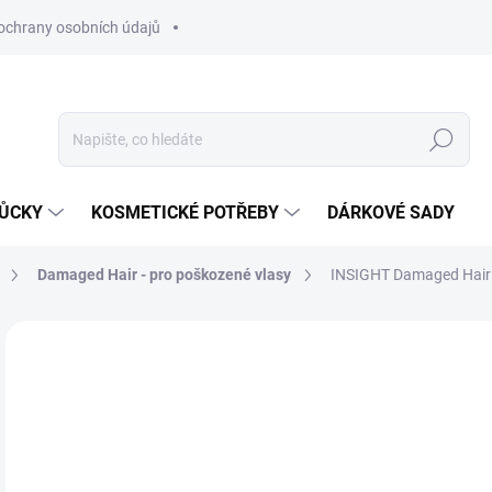
ochrany osobních údajů
Hledat
MŮCKY
KOSMETICKÉ POTŘEBY
DÁRKOVÉ SADY
Damaged Hair - pro poškozené vlasy
INSIGHT Damaged Hair R
Neohodnoceno
Podrobnosti hodnocení
ZNAČKA
1
Měr
SK
cena
MŮŽ