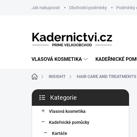
Přejít
Jak nakupovat
Obchodní podmínky
Podmínky 
na
obsah
VLASOVÁ KOSMETIKA
KADEŘNICKÉ PO
Domů
INSIGHT
HAIR CARE AND TREATMENTS
P
Kategorie
o
Přeskočit
s
kategorie
t
Vlasová kosmetika
r
Kadeřnické pomůcky
a
n
Kartáče