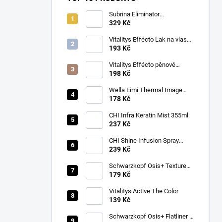
Subrina Eliminator
odstraňovač barvy 2 x 100 ml
329 Kč
Vitalitys Effécto Lak na vlasy
silný 500 ml
193 Kč
Vitalitys Effécto pěnové
tužidlo silné 250 ml
198 Kč
Wella Eimi Thermal Image
150 ml
178 Kč
CHI Infra Keratin Mist 355ml
237 Kč
CHI Shine Infusion Spray
150g
239 Kč
Schwarzkopf Osis+ Texture
Thrill stylingová vláknitá guma
179 Kč
na vlasy 100ml
Vitalitys Active The Color
139 Kč
Schwarzkopf Osis+ Flatliner –