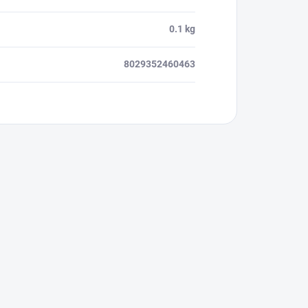
0.1 kg
8029352460463