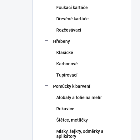
n
Foukací kartáče
í
p
Dřevěné kartáče
a
n
Rozčesávací
e
Hřebeny
l
Klasické
Karbonové
Tupírovací
Pomůcky k barvení
Alobaly a folie na melír
Rukavice
Štětce, metličky
Misky, šejkry, odměrky a
aplikátory