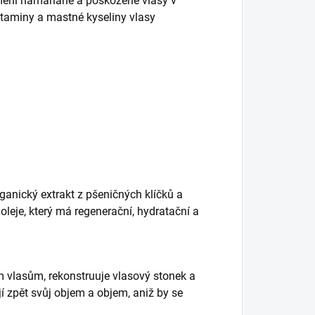
romění namáhané a poškozené vlasy v
vitaminy a mastné kyseliny vlasy
ganický extrakt z pšeničných klíčků a
leje, který má regenerační, hydratační a
vlasům, rekonstruuje vlasový stonek a
jí zpět svůj objem a objem, aniž by se