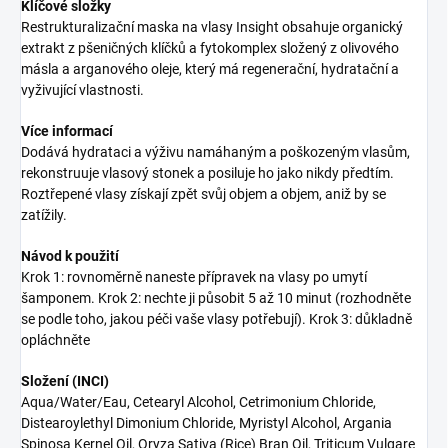
Klíčové složky
Restrukturalizační maska na vlasy Insight obsahuje organický
extrakt z pšeničných klíčků a fytokomplex složený z olivového
másla a arganového oleje, který má regenerační, hydratační a
vyživující vlastnosti.
Více informací
Dodává hydrataci a výživu namáhaným a poškozeným vlasům,
rekonstruuje vlasový stonek a posiluje ho jako nikdy předtím.
Roztřepené vlasy získají zpět svůj objem a objem, aniž by se
zatížily.
Návod k použití
Krok 1: rovnoměrně naneste přípravek na vlasy po umytí
šamponem. Krok 2: nechte ji působit 5 až 10 minut (rozhodněte
se podle toho, jakou péči vaše vlasy potřebují). Krok 3: důkladně
opláchněte
Složení (INCI)
Aqua/Water/Eau, Cetearyl Alcohol, Cetrimonium Chloride,
Distearoylethyl Dimonium Chloride, Myristyl Alcohol, Argania
Spinosa Kernel Oil, Oryza Sativa (Rice) Bran Oil, Triticum Vulgare