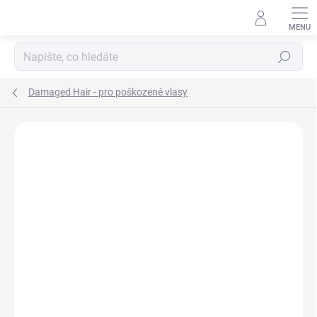
Přejít
na
obsah
Hledat
Damaged Hair - pro poškozené vlasy
Neohodnoceno
Podrobnosti hodnocení
ZNAČKA:
INSIGHT