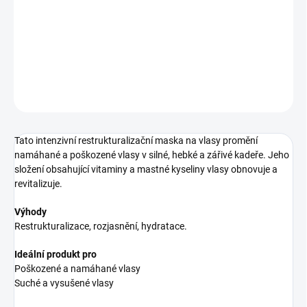
maska pro poškozené vlasy
DETAILNÍ INFORMACE
ZEPTAT SE
HLÍDAT
Tato intenzivní restrukturalizační maska na vlasy promění
namáhané a poškozené vlasy v silné, hebké a zářivé kadeře. Jeho
složení obsahující vitaminy a mastné kyseliny vlasy obnovuje a
revitalizuje.
Výhody
Restrukturalizace, rozjasnění, hydratace.
Ideální produkt pro
Poškozené a namáhané vlasy
Suché a vysušené vlasy