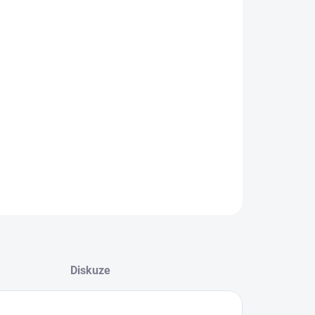
:
EME DORUČIT
08.2026
−
+
Přidat do košíku
icionér pro poškozené vlasy
ILNÍ INFORMACE
ZEPTAT SE
HLÍDAT
Diskuze