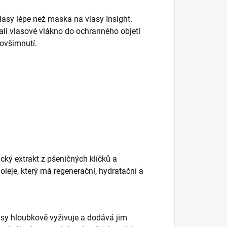
asy lépe než maska na vlasy Insight.
alí vlasové vlákno do ochranného objetí
povšimnutí.
cký extrakt z pšeničných klíčků a
leje, který má regenerační, hydratační a
lasy hloubkově vyživuje a dodává jim