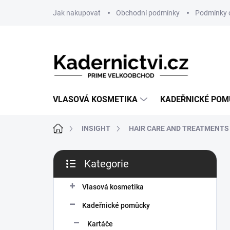
Přejít
Jak nakupovat
Obchodní podmínky
Podmínky 
na
obsah
VLASOVÁ KOSMETIKA
KADEŘNICKÉ PO
Domů
INSIGHT
HAIR CARE AND TREATMENTS
P
Kategorie
o
Přeskočit
s
kategorie
t
Vlasová kosmetika
r
Kadeřnické pomůcky
a
n
Kartáče