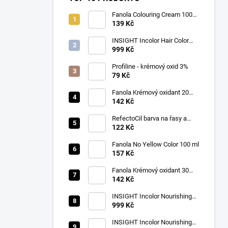
Fanola Colouring Cream 100
ml
139 Kč
INSIGHT Incolor Hair Color
100ml
999 Kč
Profiline - krémový oxid 3%
79 Kč
Fanola Krémový oxidant 20
VOL(6%)1000ml
142 Kč
RefectoCil barva na řasy a
obočí 3.1 světle hnědá 15 ml
122 Kč
Fanola No Yellow Color 100 ml
157 Kč
Fanola Krémový oxidant 30
VOL (9%) 1000ml
142 Kč
INSIGHT Incolor Nourishing
Color Activator 40 vol. (12%)
999 Kč
900 ml
INSIGHT Incolor Nourishing