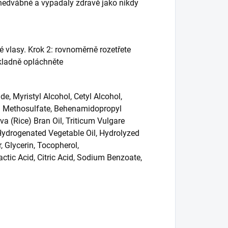
y hedvábné a vypadaly zdravě jako nikdy
é vlasy. Krok 2: rovnoměrně rozetřete
ůkladně opláchněte
, Myristyl Alcohol, Cetyl Alcohol,
m Methosulfate, Behenamidopropyl
a (Rice) Bran Oil, Triticum Vulgare
 Hydrogenated Vegetable Oil, Hydrolyzed
 Glycerin, Tocopherol,
ctic Acid, Citric Acid, Sodium Benzoate,