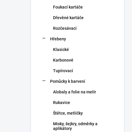
n
Foukací kartáče
í
p
Dřevěné kartáče
a
n
Rozčesávací
e
Hřebeny
l
Klasické
Karbonové
Tupírovací
Pomůcky k barvení
Alobaly a folie na melír
Rukavice
Štětce, metličky
Misky, šejkry, odměrky a
aplikátory