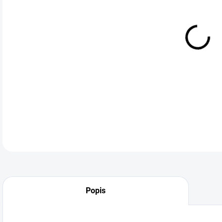
cena
MŮŽ
DO:
11.
kond
DETA
Popis