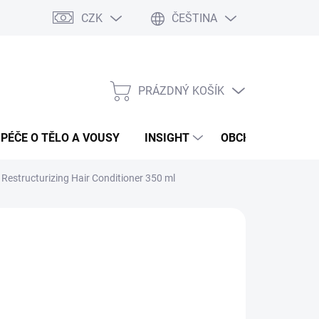
CZK
ČEŠTINA
PRÁZDNÝ KOŠÍK
NÁKUPNÍ
KOŠÍK
PÉČE O TĚLO A VOUSY
INSIGHT
OBCHODNÍ PODMÍ
estructurizing Hair Conditioner 350 ml
IGHT
49 Kč
449 Kč
ná
LADEM
(>5 KS)