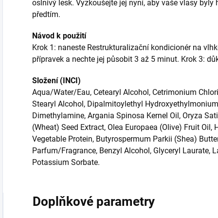
oslnivý lesk. Vyzkoušejte jej nyní, aby vaše vlasy byl
předtím.
Návod k použití
Krok 1: naneste Restrukturalizační kondicionér na vlhk
přípravek a nechte jej působit 3 až 5 minut. Krok 3: d
Složení (INCI)
Aqua/Water/Eau, Cetearyl Alcohol, Cetrimonium Chloride
Stearyl Alcohol, Dipalmitoylethyl Hydroxyethylmoniu
Dimethylamine, Argania Spinosa Kernel Oil, Oryza Sativ
(Wheat) Seed Extract, Olea Europaea (Olive) Fruit Oil,
Vegetable Protein, Butyrospermum Parkii (Shea) Butter,
Parfum/Fragrance, Benzyl Alcohol, Glyceryl Laurate, La
Potassium Sorbate.
Doplňkové parametry