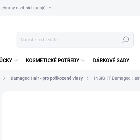
ochrany osobních údajů
Hledat
MŮCKY
KOSMETICKÉ POTŘEBY
DÁRKOVÉ SADY
Damaged Hair - pro poškozené vlasy
INSIGHT Damaged Hair R
1 hodnocení
Podrobnosti hodnocení
ZNAČKA:
INS
5
Měr
SK