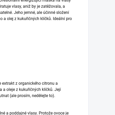
rofesionální energizující maska na vlasy
tuje vlasy, aniž by je zatěžovala, a
atelné. Jeho jemné, ale účinné složení
a olej z kukuřičných klíčků. Ideální pro
 extrakt z organického citronu a
a oleje z kukuřičných klíčků. Její
utnat (ale prosím, nedělejte to).
lné a poddajné vlasy. Protože ovoce je