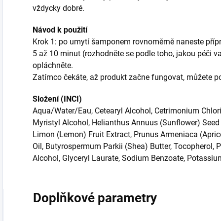
vždycky dobré.
Návod k použití
Krok 1: po umytí šamponem rovnoměrně naneste příprav
5 až 10 minut (rozhodněte se podle toho, jakou péči va
opláchněte.
Zatímco čekáte, až produkt začne fungovat, můžete po
Složení (INCI)
Aqua/Water/Eau, Cetearyl Alcohol, Cetrimonium Chlori
Myristyl Alcohol, Helianthus Annuus (Sunflower) Seed 
Limon (Lemon) Fruit Extract, Prunus Armeniaca (Apric
Oil, Butyrospermum Parkii (Shea) Butter, Tocopherol, P
Alcohol, Glyceryl Laurate, Sodium Benzoate, Potassiu
Doplňkové parametry