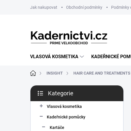
Přejít
Jak nakupovat
Obchodní podmínky
Podmínky 
na
obsah
VLASOVÁ KOSMETIKA
KADEŘNICKÉ PO
Domů
INSIGHT
HAIR CARE AND TREATMENTS
P
Kategorie
o
Přeskočit
s
kategorie
t
Vlasová kosmetika
r
Kadeřnické pomůcky
a
n
Kartáče