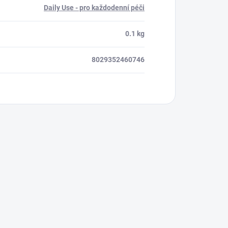
Daily Use - pro každodenní péči
0.1 kg
8029352460746