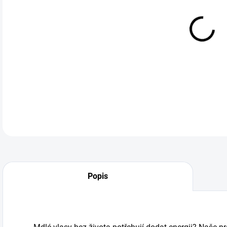
DO:
12.
kon
DETA
Popis