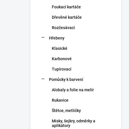
n
Foukací kartáče
í
p
Dřevěné kartáče
a
n
Rozčesávací
e
Hřebeny
l
Klasické
Karbonové
Tupírovací
Pomůcky k barvení
Alobaly a folie na melír
Rukavice
Štětce, metličky
Misky, šejkry, odměrky a
aplikátory