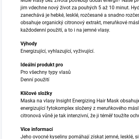
Mdlé vlasy bez života potřebují dodat energii? Naše p
jim vdechne nový život za pouhých 5 až 10 minut. Hydra
zanechává je hebké, lesklé, rozčesané a snadno rozčes
obsahuje organický citronový extrakt, meruňkové máslo 
každodenní použití, a to i na jemné vlasy.
Výhody
Energizující, vyhlazující, vyživující.
Ideální produkt pro
Pro všechny typy vlasů
Denní použití
Klíčové složky
Maska na vlasy Insight Energizing Hair Mask obsahuje
energizující fytokomplex složený z meruňkového másla 
citronová vůně je tak intenzivní, že ji téměř toužíte och
Více informací
Jeho ovocné kyseliny pomáhají získat jemné, lesklé, si