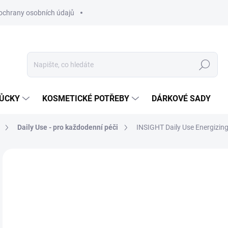
ochrany osobních údajů
Hledat
MŮCKY
KOSMETICKÉ POTŘEBY
DÁRKOVÉ SADY
Daily Use - pro každodenní péči
INSIGHT Daily Use Energizin
Neohodnoceno
Podrobnosti hodnocení
ZNAČKA
1
Měr
SK
cena
MŮŽ