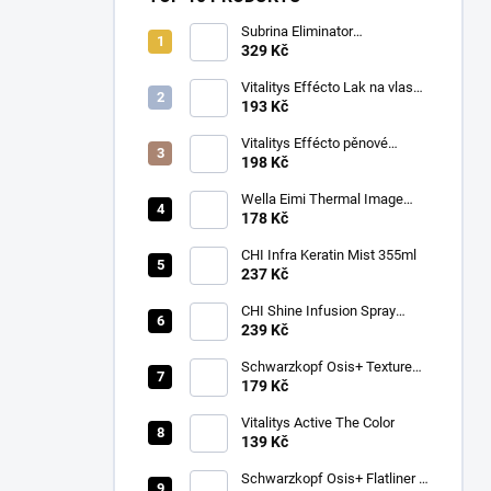
Subrina Eliminator
odstraňovač barvy 2 x 100 ml
329 Kč
Vitalitys Effécto Lak na vlasy
silný 500 ml
193 Kč
Vitalitys Effécto pěnové
tužidlo silné 250 ml
198 Kč
Wella Eimi Thermal Image
150 ml
178 Kč
CHI Infra Keratin Mist 355ml
237 Kč
CHI Shine Infusion Spray
150g
239 Kč
Schwarzkopf Osis+ Texture
Thrill stylingová vláknitá guma
179 Kč
na vlasy 100ml
Vitalitys Active The Color
139 Kč
Schwarzkopf Osis+ Flatliner –