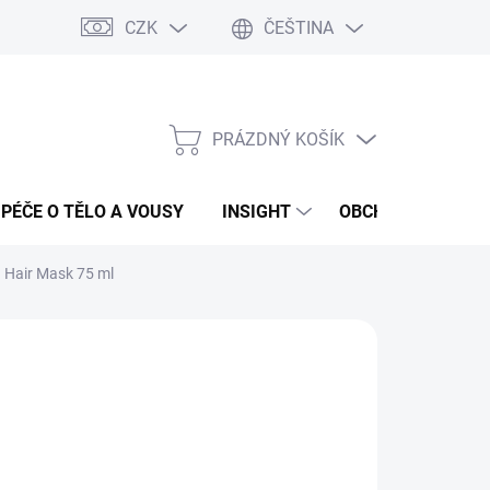
CZK
ČEŠTINA
PRÁZDNÝ KOŠÍK
NÁKUPNÍ
KOŠÍK
PÉČE O TĚLO A VOUSY
INSIGHT
OBCHODNÍ PODMÍ
g Hair Mask 75 ml
:
INSIGHT
59 Kč
ná
LADEM
(>5 KS)
:
EME DORUČIT