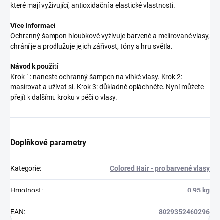
které mají vyživující, antioxidační a elastické vlastnosti.
Více informací
Ochranný šampon hloubkově vyživuje barvené a melírované vlasy,
chrání je a prodlužuje jejich zářivost, tóny a hru světla.
Návod k použití
Krok 1: naneste ochranný šampon na vlhké vlasy. Krok 2:
masírovat a užívat si. Krok 3: důkladně opláchněte. Nyní můžete
přejít k dalšímu kroku v péči o vlasy.
Doplňkové parametry
Kategorie
:
Colored Hair - pro barvené vlasy
Hmotnost
:
0.95 kg
EAN
:
8029352460296