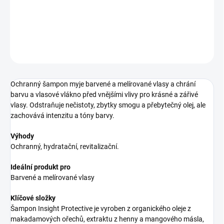
šampon pro barvené vlasy
DETAILNÍ INFORMACE
ZEPTAT SE
HLÍDAT
Ochranný šampon myje barvené a melírované vlasy a chrání
barvu a vlasové vlákno před vnějšími vlivy pro krásné a zářivé
vlasy. Odstraňuje nečistoty, zbytky smogu a přebytečný olej, ale
zachovává intenzitu a tóny barvy.
Výhody
Ochranný, hydratační, revitalizační.
Ideální produkt pro
Barvené a melírované vlasy
Klíčové složky
Šampon Insight Protective je vyroben z organického oleje z
makadamových ořechů, extraktu z henny a mangového másla,