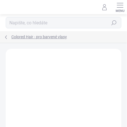
Přejít
na
obsah
Hledat
Colored Hair - pro barvené vlasy
Neohodnoceno
Podrobnosti hodnocení
ZNAČKA:
INSIGHT