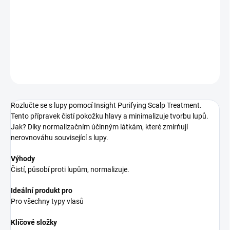
kúra proti lupům
DETAILNÍ INFORMACE
ZEPTAT SE
HLÍDAT
Rozlučte se s lupy pomocí Insight Purifying Scalp Treatment.
Tento přípravek čistí pokožku hlavy a minimalizuje tvorbu lupů.
Jak? Díky normalizačním účinným látkám, které zmírňují
nerovnováhu související s lupy.
Výhody
Čistí, působí proti lupům, normalizuje.
Ideální produkt pro
Pro všechny typy vlasů
Klíčové složky