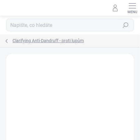
Přejít
na
obsah
Hledat
Clarifying Anti-Dandruff - proti lupům
Neohodnoceno
Podrobnosti hodnocení
ZNAČKA:
INSIGHT