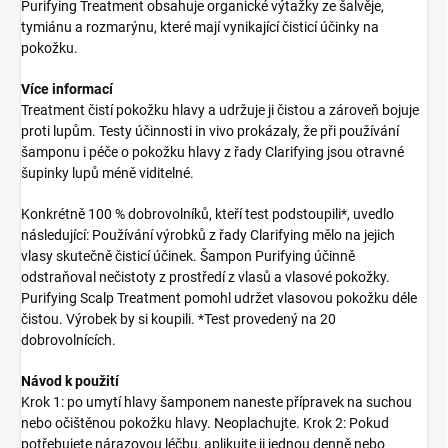
Purifying Treatment obsahuje organické výtažky ze šalvěje,
tymiánu a rozmarýnu, které mají vynikající čisticí účinky na
pokožku.
Více informací
Treatment čistí pokožku hlavy a udržuje ji čistou a zároveň bojuje
proti lupům. Testy účinnosti in vivo prokázaly, že při používání
šamponu i péče o pokožku hlavy z řady Clarifying jsou otravné
šupinky lupů méně viditelné.
Konkrétně 100 % dobrovolníků, kteří test podstoupili*, uvedlo
následující: Používání výrobků z řady Clarifying mělo na jejich
vlasy skutečně čisticí účinek. Šampon Purifying účinně
odstraňoval nečistoty z prostředí z vlasů a vlasové pokožky.
Purifying Scalp Treatment pomohl udržet vlasovou pokožku déle
čistou. Výrobek by si koupili. *Test provedený na 20
dobrovolnících.
Návod k použití
Krok 1: po umytí hlavy šamponem naneste přípravek na suchou
nebo očištěnou pokožku hlavy. Neoplachujte. Krok 2: Pokud
potřebujete nárazovou léčbu, aplikujte ji jednou denně nebo