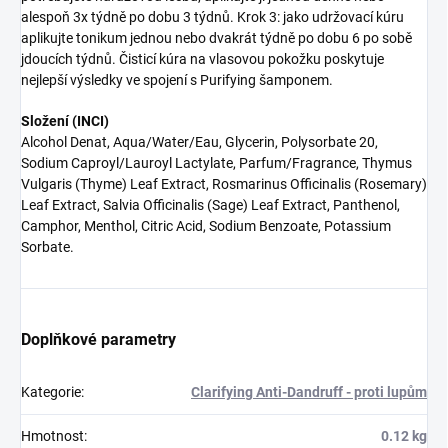
alespoň 3x týdně po dobu 3 týdnů. Krok 3: jako udržovací kúru
aplikujte tonikum jednou nebo dvakrát týdně po dobu 6 po sobě
jdoucích týdnů. Čisticí kúra na vlasovou pokožku poskytuje
nejlepší výsledky ve spojení s Purifying šamponem.
Složení (INCI)
Alcohol Denat, Aqua/Water/Eau, Glycerin, Polysorbate 20,
Sodium Caproyl/Lauroyl Lactylate, Parfum/Fragrance, Thymus
Vulgaris (Thyme) Leaf Extract, Rosmarinus Officinalis (Rosemary)
Leaf Extract, Salvia Officinalis (Sage) Leaf Extract, Panthenol,
Camphor, Menthol, Citric Acid, Sodium Benzoate, Potassium
Sorbate.
Doplňkové parametry
Kategorie
:
Clarifying Anti-Dandruff - proti lupům
Hmotnost
:
0.12 kg