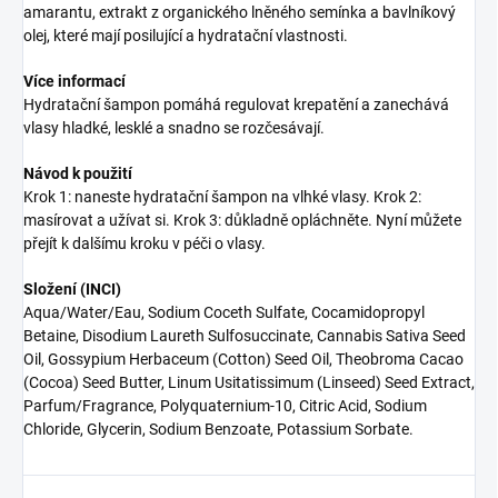
amarantu, extrakt z organického lněného semínka a bavlníkový
olej, které mají posilující a hydratační vlastnosti.
Více informací
Hydratační šampon pomáhá regulovat krepatění a zanechává
vlasy hladké, lesklé a snadno se rozčesávají.
Návod k použití
Krok 1: naneste hydratační šampon na vlhké vlasy. Krok 2:
masírovat a užívat si. Krok 3: důkladně opláchněte. Nyní můžete
přejít k dalšímu kroku v péči o vlasy.
Složení (INCI)
Aqua/Water/Eau, Sodium Coceth Sulfate, Cocamidopropyl
Betaine, Disodium Laureth Sulfosuccinate, Cannabis Sativa Seed
Oil, Gossypium Herbaceum (Cotton) Seed Oil, Theobroma Cacao
(Cocoa) Seed Butter, Linum Usitatissimum (Linseed) Seed Extract,
Parfum/Fragrance, Polyquaternium-10, Citric Acid, Sodium
Chloride, Glycerin, Sodium Benzoate, Potassium Sorbate.