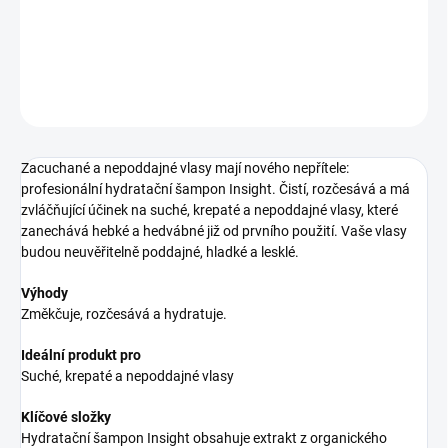
šampon pro vlnité vlasy
DETAILNÍ INFORMACE
ZEPTAT SE
HLÍDAT
Zacuchané a nepoddajné vlasy mají nového nepřítele:
profesionální hydratační šampon Insight. Čistí, rozčesává a má
zvláčňující účinek na suché, krepaté a nepoddajné vlasy, které
zanechává hebké a hedvábné již od prvního použití. Vaše vlasy
budou neuvěřitelně poddajné, hladké a lesklé.
Výhody
Změkčuje, rozčesává a hydratuje.
Ideální produkt pro
Suché, krepaté a nepoddajné vlasy
Klíčové složky
Hydratační šampon Insight obsahuje extrakt z organického