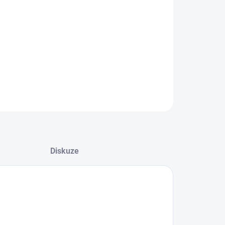
08.2026
−
+
Přidat do košíku
ZEPTAT SE
HLÍDAT
Diskuze