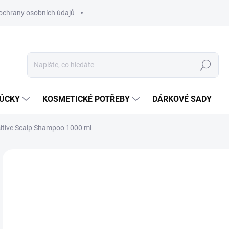
ochrany osobních údajů
Hledat
MŮCKY
KOSMETICKÉ POTŘEBY
DÁRKOVÉ SADY
itive Scalp Shampoo 1000 ml
Neohodnoceno
Podrobnosti hodnocení
ZNAČKA
4
Měr
SK
cena
MŮŽ