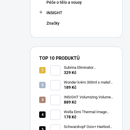
Péče o tělo a vousy
INSIGHT
Značky
TOP 10 PRODUKTŮ
Subrina Eliminator
odstraňovač barvy 2 x 100 ml
329 Kč
Wonder krém 300ml s mateří
kašičkou
189 Kč
INSIGHT Volumizing Volume
Up Shampoo 900 ml
889 Kč
Wella Eimi Thermal Image
150 ml
178 Kč
Schwarzkopf Osis+ Hairbody