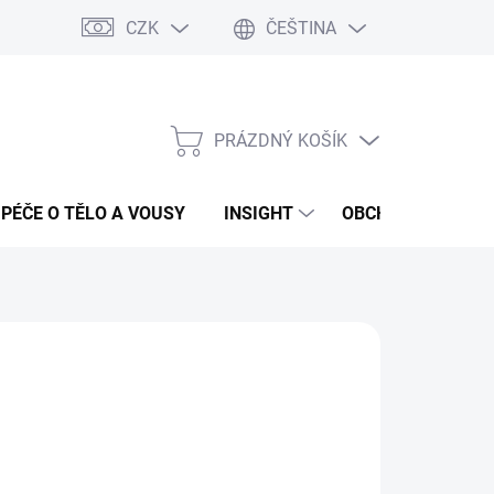
CZK
ČEŠTINA
PRÁZDNÝ KOŠÍK
NÁKUPNÍ
KOŠÍK
PÉČE O TĚLO A VOUSY
INSIGHT
OBCHODNÍ PODMÍ
:
FANOLA
48 Kč
ná
LADEM
(1 KS)
:
EME DORUČIT