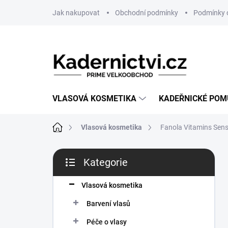
Přejít
Jak nakupovat
Obchodní podmínky
Podmínky 
na
obsah
VLASOVÁ KOSMETIKA
KADEŘNICKÉ PO
Domů
Vlasová kosmetika
Fanola Vitamins Sens
P
Kategorie
o
Přeskočit
s
kategorie
t
Vlasová kosmetika
r
Barvení vlasů
a
n
Péče o vlasy