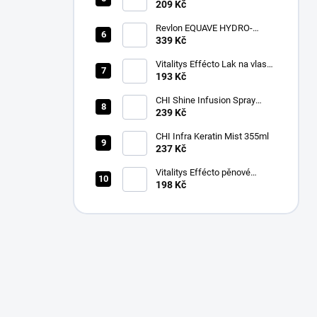
Bodifying Spray 200 ml
209 Kč
Revlon EQUAVE HYDRO-
DETANGLING CONDITIONER
339 Kč
500ml
Vitalitys Effécto Lak na vlasy
silný 500 ml
193 Kč
CHI Shine Infusion Spray
150g
239 Kč
CHI Infra Keratin Mist 355ml
237 Kč
Vitalitys Effécto pěnové
tužidlo silné 250 ml
198 Kč