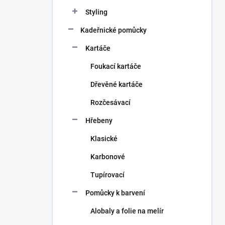
n
Styling
í
p
Kadeřnické pomůcky
a
n
Kartáče
e
Foukací kartáče
l
Dřevěné kartáče
Rozčesávací
Hřebeny
Klasické
Karbonové
Tupírovací
Pomůcky k barvení
Alobaly a folie na melír