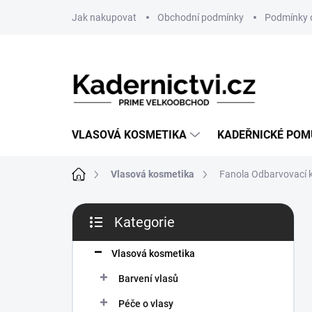
Přejít
Jak nakupovat
Obchodní podmínky
Podmínky 
na
obsah
VLASOVÁ KOSMETIKA
KADEŘNICKÉ PO
Domů
Vlasová kosmetika
Fanola Odbarvovací 
P
Kategorie
o
Přeskočit
s
kategorie
t
Vlasová kosmetika
r
Barvení vlasů
a
n
Péče o vlasy