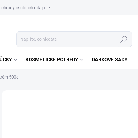
ochrany osobních údajů
Hledat
MŮCKY
KOSMETICKÉ POTŘEBY
DÁRKOVÉ SADY
krém 500g
Neohodnoceno
Podrobnosti hodnocení
ZNAČKA
6
Měr
SK
cena
MŮŽ