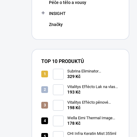
Péče o tělo a vousy
INSIGHT
Značky
TOP 10 PRODUKTŮ
Subrina Eliminator
odstraňovač barvy 2 x 100 ml
329 Kč
Vitalitys Effécto Lak na vlasy
silný 500 ml
193 Kč
Vitalitys Effécto pěnové
tužidlo silné 250 ml
198 Kč
Wella Eimi Thermal Image
150 ml
178 Kč
CHI Infra Keratin Mist 355ml