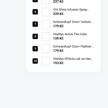
237 Kč
CHI Shine Infusion Spray
150g
239 Kč
Schwarzkopf Osis+ Texture
Thrill stylingová vláknitá guma
179 Kč
na vlasy 100ml
Vitalitys Active The Color
139 Kč
Schwarzkopf Osis+ Flatliner –
silně fixační sérum pro žehlení
179 Kč
vlasů 200 ml
Vitalitys Effécto Lak na vlasy
500 ml
193 Kč