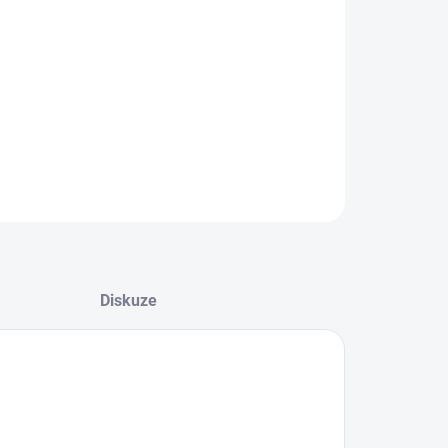
08.2026
−
+
Přidat do košíku
ZEPTAT SE
HLÍDAT
Diskuze