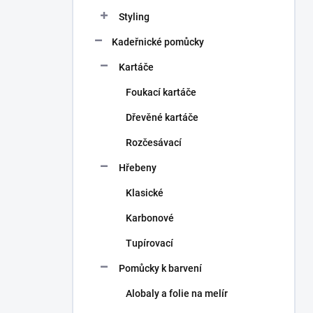
n
Styling
í
p
Kadeřnické pomůcky
a
n
Kartáče
e
Foukací kartáče
l
Dřevěné kartáče
Rozčesávací
Hřebeny
Klasické
Karbonové
Tupírovací
Pomůcky k barvení
Alobaly a folie na melír