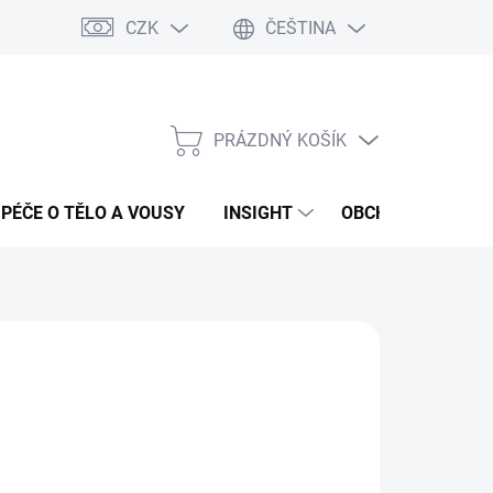
CZK
ČEŠTINA
PRÁZDNÝ KOŠÍK
NÁKUPNÍ
KOŠÍK
PÉČE O TĚLO A VOUSY
INSIGHT
OBCHODNÍ PODMÍ
:
FANOLA
72 Kč
ná
LADEM
(1 KS)
:
EME DORUČIT