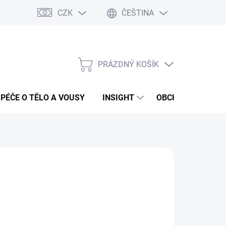
CZK
ČEŠTINA
PRÁZDNÝ KOŠÍK
NÁKUPNÍ
KOŠÍK
PÉČE O TĚLO A VOUSY
INSIGHT
OBCHODNÍ PODMÍ
:
COLMIO
99 Kč
ná
LADEM
(>5 KS)
:
EME DORUČIT