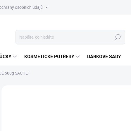
ochrany osobních údajů
Hledat
MŮCKY
KOSMETICKÉ POTŘEBY
DÁRKOVÉ SADY
UE 500g SACHET
Neohodnoceno
Podrobnosti hodnocení
ZNAČKA
2
Měr
SK
cena
MŮŽ