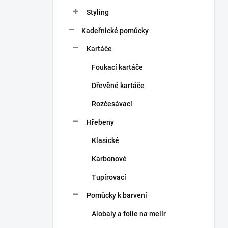
n
Styling
í
p
Kadeřnické pomůcky
a
n
Kartáče
e
Foukací kartáče
l
Dřevěné kartáče
Rozčesávací
Hřebeny
Klasické
Karbonové
Tupírovací
Pomůcky k barvení
Alobaly a folie na melír