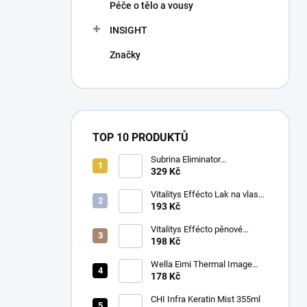
Péče o tělo a vousy
INSIGHT
Značky
TOP 10 PRODUKTŮ
Subrina Eliminator
odstraňovač barvy 2 x 100 ml
329 Kč
Vitalitys Effécto Lak na vlasy
silný 500 ml
193 Kč
Vitalitys Effécto pěnové
tužidlo silné 250 ml
198 Kč
Wella Eimi Thermal Image
150 ml
178 Kč
CHI Infra Keratin Mist 355ml