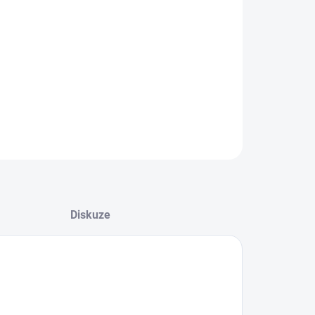
08.2026
−
+
Přidat do košíku
ZEPTAT SE
HLÍDAT
Diskuze