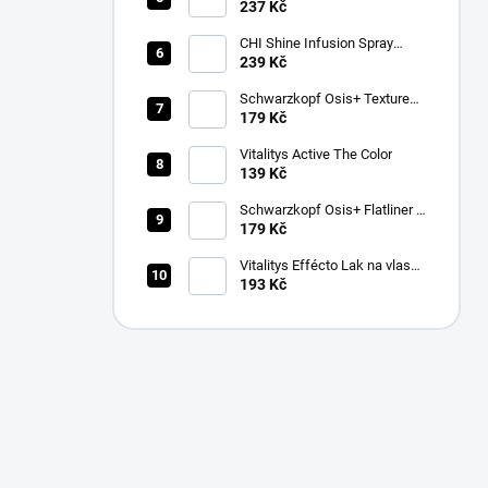
237 Kč
CHI Shine Infusion Spray
150g
239 Kč
Schwarzkopf Osis+ Texture
Thrill stylingová vláknitá guma
179 Kč
na vlasy 100ml
Vitalitys Active The Color
139 Kč
Schwarzkopf Osis+ Flatliner –
silně fixační sérum pro žehlení
179 Kč
vlasů 200 ml
Vitalitys Effécto Lak na vlasy
500 ml
193 Kč