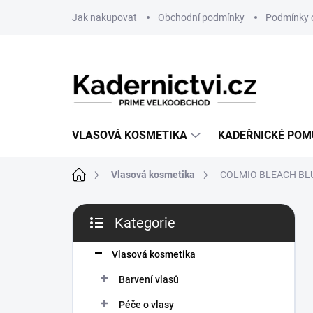
Přejít
Jak nakupovat
Obchodní podmínky
Podmínky 
na
obsah
VLASOVÁ KOSMETIKA
KADEŘNICKÉ PO
Domů
Vlasová kosmetika
COLMIO BLEACH BL
P
Kategorie
o
Přeskočit
s
kategorie
t
Vlasová kosmetika
r
Barvení vlasů
a
n
Péče o vlasy