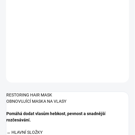
cena:
MŮŽEME
DORUČIT DO:
12.08.2026
−
+
Přidat do košíku
OBNOVUJÍCÍ MASKA NA VLASY >98% přírodního původu
DETAILNÍ INFORMACE
ZEPTAT SE
HLÍDAT
RESTORING HAIR MASK
OBNOVUJÍCÍ MASKA NA VLASY
Pomáhá dodat vlasům hebkost, pevnost a snadnější
rozčesávání.
→ HLAVNÍ SLOŽKY