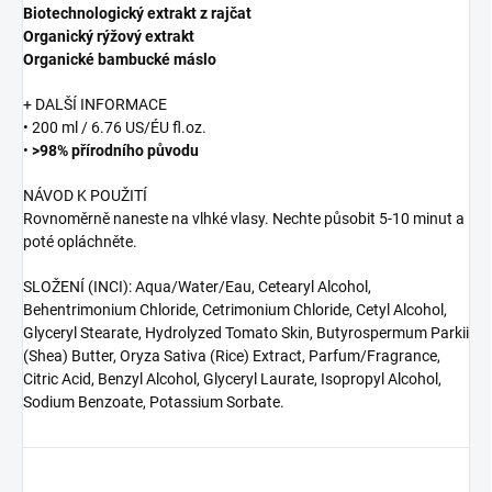
Biotechnologický extrakt z rajčat
Organický rýžový extrakt
Organické bambucké máslo
+ DALŠÍ INFORMACE
• 200 ml / 6.76 US/ÉU fl.oz.
•
>98% přírodního původu
NÁVOD K POUŽITÍ
Rovnoměrně naneste na vlhké vlasy. Nechte působit 5-10 minut a
poté opláchněte.
SLOŽENÍ (INCI): Aqua/Water/Eau, Cetearyl Alcohol,
Behentrimonium Chloride, Cetrimonium Chloride, Cetyl Alcohol,
Glyceryl Stearate, Hydrolyzed Tomato Skin, Butyrospermum Parkii
(Shea) Butter, Oryza Sativa (Rice) Extract, Parfum/Fragrance,
Citric Acid, Benzyl Alcohol, Glyceryl Laurate, Isopropyl Alcohol,
Sodium Benzoate, Potassium Sorbate.