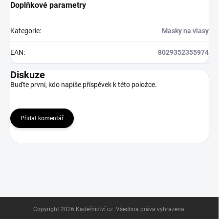
Doplňkové parametry
Kategorie
:
Masky na vlasy
EAN
:
8029352355974
Diskuze
Buďte první, kdo napíše příspěvek k této položce.
Přidat komentář
Z
Copyright 2026
Kadeřnictví.cz
. Všechna práva vyhrazena.
á