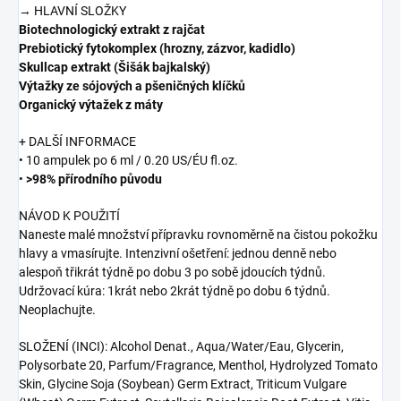
→ HLAVNÍ SLOŽKY
Biotechnologický extrakt z rajčat
Prebiotický fytokomplex (hrozny, zázvor, kadidlo)
Skullcap extrakt (Šišák bajkalský)
Výtažky ze sójových a pšeničných klíčků
Organický výtažek z máty
+ DALŠÍ INFORMACE
• 10 ampulek po 6 ml / 0.20 US/ÉU fl.oz.
•
>98% přírodního původu
NÁVOD K POUŽITÍ
Naneste malé množství přípravku rovnoměrně na čistou pokožku
hlavy a vmasírujte. Intenzivní ošetření: jednou denně nebo
alespoň třikrát týdně po dobu 3 po sobě jdoucích týdnů.
Udržovací kúra: 1krát nebo 2krát týdně po dobu 6 týdnů.
Neoplachujte.
SLOŽENÍ (INCI): Alcohol Denat., Aqua/Water/Eau, Glycerin,
Polysorbate 20, Parfum/Fragrance, Menthol, Hydrolyzed Tomato
Skin, Glycine Soja (Soybean) Germ Extract, Triticum Vulgare