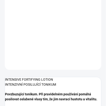
cena:
MŮŽEME
DORUČIT DO:
12.08.2026
−
+
Přidat do košíku
INTENZIVNÍ POSILUJÍCÍ TONIKUM PROTI PADÁNÍ VLASŮ >98%
přírodního původu
DETAILNÍ INFORMACE
ZEPTAT SE
HLÍDAT
INTENSIVE FORTIFYING LOTION
INTENZIVNÍ POSILUJÍCÍ TONIKUM
Povzbuzující tonikum. Při pravidelném používání pomáhá
posilovat oslabené vlasy tím, že jim navrací hustotu a vitalitu.