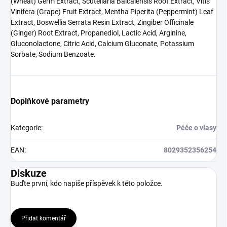
(Wheat) Germ Extract, Scutellaria Baicalensis Root Extract, Vitis
Vinifera (Grape) Fruit Extract, Mentha Piperita (Peppermint) Leaf
Extract, Boswellia Serrata Resin Extract, Zingiber Officinale
(Ginger) Root Extract, Propanediol, Lactic Acid, Arginine,
Gluconolactone, Citric Acid, Calcium Gluconate, Potassium
Sorbate, Sodium Benzoate.
Doplňkové parametry
Kategorie
:
Péče o vlasy
EAN
:
8029352356254
Diskuze
Buďte první, kdo napíše příspěvek k této položce.
Přidat komentář