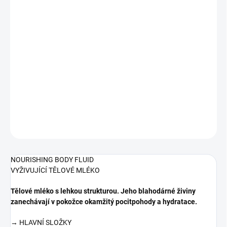
cena:
MŮŽEME
DORUČIT DO:
12.08.2026
−
+
Přidat do košíku
VYŽIVUJÍCÍ TĚLOVÉ MLÉKO >99,1% přírodního původu z celku
DETAILNÍ INFORMACE
ZEPTAT SE
HLÍDAT
NOURISHING BODY FLUID
VYŽIVUJÍCÍ TĚLOVÉ MLÉKO
Tělové mléko s lehkou strukturou. Jeho blahodárné živiny
zanechávají v pokožce okamžitý pocitpohody a hydratace.
→ HLAVNÍ SLOŽKY