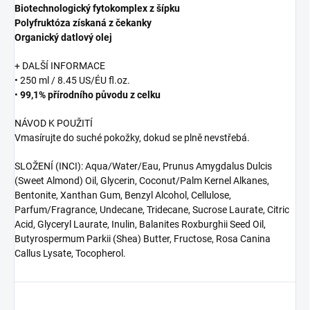
Biotechnologický fytokomplex z šípku
Polyfruktóza získaná z čekanky
Organický datlový olej
+ DALŠÍ INFORMACE
• 250 ml / 8.45 US/ÉU fl.oz.
•
99,1% přírodního původu z celku
NÁVOD K POUŽITÍ
Vmasírujte do suché pokožky, dokud se plně nevstřebá.
SLOŽENÍ (INCI): Aqua/Water/Eau, Prunus Amygdalus Dulcis
(Sweet Almond) Oil, Glycerin, Coconut/Palm Kernel Alkanes,
Bentonite, Xanthan Gum, Benzyl Alcohol, Cellulose,
Parfum/Fragrance, Undecane, Tridecane, Sucrose Laurate, Citric
Acid, Glyceryl Laurate, Inulin, Balanites Roxburghii Seed Oil,
Butyrospermum Parkii (Shea) Butter, Fructose, Rosa Canina
Callus Lysate, Tocopherol.