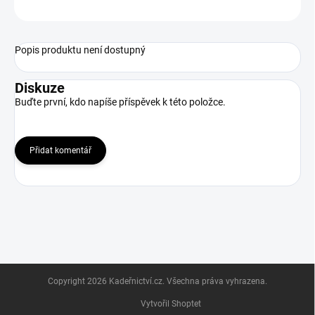
ZEPTAT SE
HLÍDAT
Popis produktu není dostupný
Diskuze
Buďte první, kdo napíše příspěvek k této položce.
Přidat komentář
Z
Copyright 2026
Kadeřnictví.cz
. Všechna práva vyhrazena.
á
p
Vytvořil Shoptet