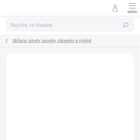
Přejít
na
obsah
Hledat
Skřipce, pinety, sponky, vlásenky a výplně
Neohodnoceno
Podrobnosti hodnocení
ZNAČKA:
DUKO