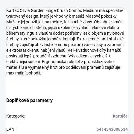
Kartáč Olivia Garden Fingerbrush Combo Medium má speciálně
tvarovaný design, který je vhodný k masáži vlasové pokožky.
Můžete jej použít jak na mokré, tak suché vlasy. Obsahuje směs
čistých kančích štětin, jejich úkolem je vyhladit vlasové vlákno
během stylingu a vlasům dodat potřebný lesk, objem a nylonové
štětiny, které pokožku jemně stimulují. Extra jemné, anti-statické
štětiny zajišťují obzvláště jemnou péči pro vaše vlasy a zabraňují
elektrostatickému nabíjení vlasů. Velké vzduchové díry kartáčů
poskytují lepší proudění vzduchu. Výsledkem je rychlejší a
efektivnější sušení. Ergonomická rukojeť z protiskluzového
materiálu a vyjímatelný hrot pro oddělování pramenů zajišťuje
maximální pohodlí.
Doplňkové parametry
Kategorie
:
Kartáče
EAN
:
5414343008534