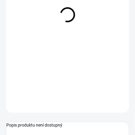
79 Kč
Měrná
VYPRODÁNO
cena:
ZEPTAT SE
HLÍDAT
Popis produktu není dostupný