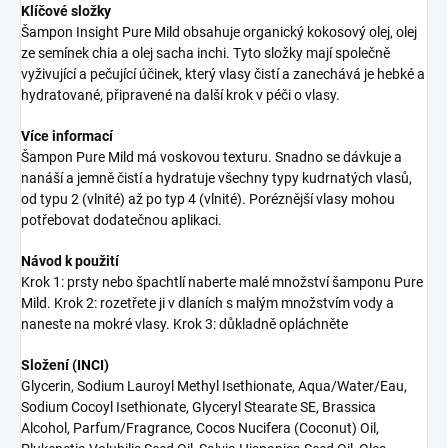
Klíčové složky
Šampon Insight Pure Mild obsahuje organický kokosový olej, olej
ze semínek chia a olej sacha inchi. Tyto složky mají společně
vyživující a pečující účinek, který vlasy čistí a zanechává je hebké a
hydratované, připravené na další krok v péči o vlasy.
Více informací
Šampon Pure Mild má voskovou texturu. Snadno se dávkuje a
nanáší a jemně čistí a hydratuje všechny typy kudrnatých vlasů,
od typu 2 (vlnité) až po typ 4 (vlnité). Poréznější vlasy mohou
potřebovat dodatečnou aplikaci.
Návod k použití
Krok 1: prsty nebo špachtlí naberte malé množství šamponu Pure
Mild. Krok 2: rozetřete ji v dlaních s malým množstvím vody a
naneste na mokré vlasy. Krok 3: důkladně opláchněte
Složení (INCI)
Glycerin, Sodium Lauroyl Methyl Isethionate, Aqua/Water/Eau,
Sodium Cocoyl Isethionate, Glyceryl Stearate SE, Brassica
Alcohol, Parfum/Fragrance, Cocos Nucifera (Coconut) Oil,