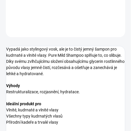
polotuhý šetrný šampon pro kudrnaté vlasy
DETAILNÍ INFORMACE
ZEPTAT SE
HLÍDAT
Vypadá jako stylingový vosk, ale je to čistý jemný šampon pro
kudrnaté a vlnité vlasy. Pure Mild Shampoo splňuje to, co slibuje.
Díky svému zvlhčujícímu složení obsahujícímu glycerin rostlinného
původu vlasy jemně čistí, rozčesává a ošetřuje a zanechává je
lehké a hydratované.
Výhody
Restrukturalizace, rozjasnění, hydratace.
Ideální produkt pro
Vlnité, kudrnaté a vlnité vlasy
Všechny typy kudrnatých vlasů
Přírodní kadeře a trvalé vlasy