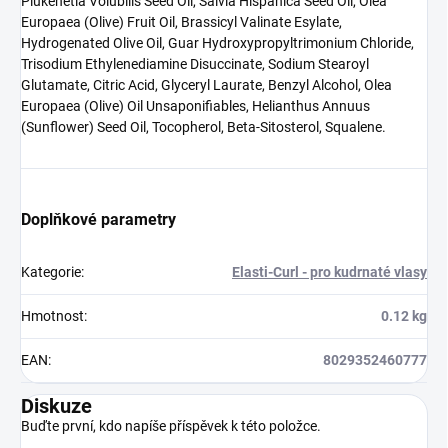
Plukenetia Volubilis Seed Oil, Salvia Hispanica Seed Oil, Olea
Europaea (Olive) Fruit Oil, Brassicyl Valinate Esylate,
Hydrogenated Olive Oil, Guar Hydroxypropyltrimonium Chloride,
Trisodium Ethylenediamine Disuccinate, Sodium Stearoyl
Glutamate, Citric Acid, Glyceryl Laurate, Benzyl Alcohol, Olea
Europaea (Olive) Oil Unsaponifiables, Helianthus Annuus
(Sunflower) Seed Oil, Tocopherol, Beta-Sitosterol, Squalene.
Doplňkové parametry
Kategorie
:
Elasti-Curl - pro kudrnaté vlasy
Hmotnost
:
0.12 kg
EAN
:
8029352460777
Diskuze
Buďte první, kdo napíše příspěvek k této položce.