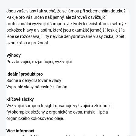
Jsou vaše vlasy tak suché, že se lámou při sebemenším doteku?
Pak je pro vás určen náš jemný, ale zároveň osvěžující
profesionální vyživující šampon. Je tvrdý k nečistotám a šetrný k
pokožce hlavy a vlasům, které jsou okamžitě jemnější, lesklejší a
lépe se rozčesávají. I ty nejvíce dehydratované vlasy získají zpět
svou krásu a pružnost.
Výhody
Povzbuzující, rozjasňující, vyživující.
Ideální produkt pro
Suché a dehydratované vlasy
Vyprahlé vlasy náchylné k lámání
Klíčové složky
Vyživující šampon Insight obsahuje vyživující a zklidňující
fytokomplex složený z organického ovsa, másla illipé a
organického kokosového oleje.
Více informací