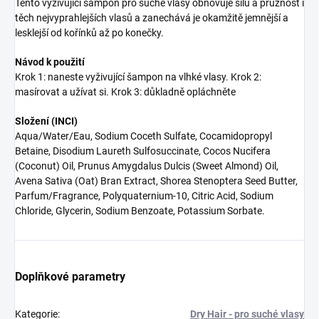
Tento vyživující šampon pro suché vlasy obnovuje sílu a pružnost i
těch nejvyprahlejších vlasů a zanechává je okamžitě jemnější a
lesklejší od kořínků až po konečky.
Návod k použití
Krok 1: naneste vyživující šampon na vlhké vlasy. Krok 2:
masírovat a užívat si. Krok 3: důkladně opláchněte
Složení (INCI)
Aqua/Water/Eau, Sodium Coceth Sulfate, Cocamidopropyl
Betaine, Disodium Laureth Sulfosuccinate, Cocos Nucifera
(Coconut) Oil, Prunus Amygdalus Dulcis (Sweet Almond) Oil,
Avena Sativa (Oat) Bran Extract, Shorea Stenoptera Seed Butter,
Parfum/Fragrance, Polyquaternium-10, Citric Acid, Sodium
Chloride, Glycerin, Sodium Benzoate, Potassium Sorbate.
Doplňkové parametry
Kategorie
:
Dry Hair - pro suché vlasy