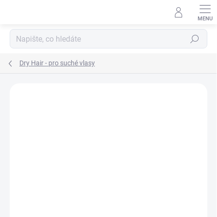
Přejít
na
obsah
Hledat
Dry Hair - pro suché vlasy
Neohodnoceno
Podrobnosti hodnocení
ZNAČKA:
INSIGHT