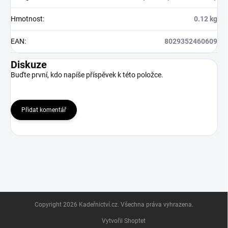
Hmotnost
:
0.12 kg
EAN
:
8029352460609
Diskuze
Buďte první, kdo napíše příspěvek k této položce.
Přidat komentář
Z
Copyright 2026
Kadeřnictví.cz
. Všechna práva vyhrazena.
á
p
Vytvořil Shoptet