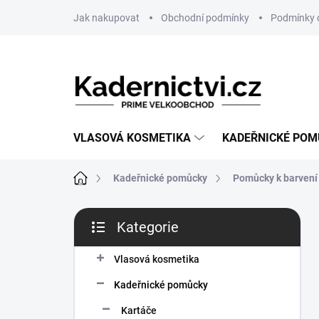
Přejít
Jak nakupovat
Obchodní podmínky
Podmínky 
na
obsah
VLASOVÁ KOSMETIKA
KADEŘNICKÉ PO
Domů
Kadeřnické pomůcky
Pomůcky k barvení
P
Kategorie
o
Přeskočit
s
kategorie
t
Vlasová kosmetika
r
Kadeřnické pomůcky
a
n
Kartáče