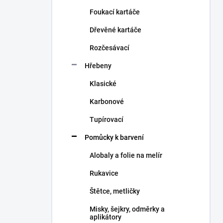
n
Foukací kartáče
í
p
Dřevěné kartáče
a
n
Rozčesávací
e
Hřebeny
l
Klasické
Karbonové
Tupírovací
Pomůcky k barvení
Alobaly a folie na melír
Rukavice
Štětce, metličky
Misky, šejkry, odměrky a
aplikátory