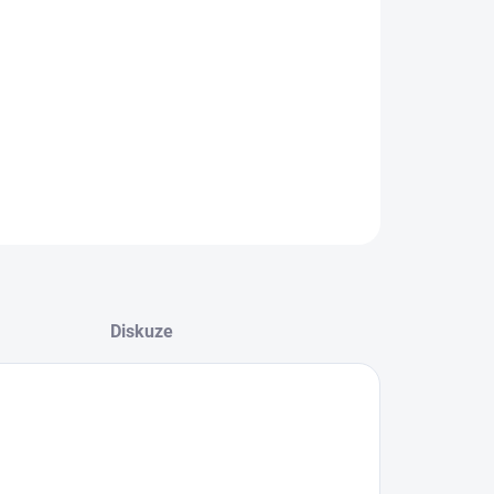
08.2026
−
+
Přidat do košíku
ZEPTAT SE
HLÍDAT
Diskuze