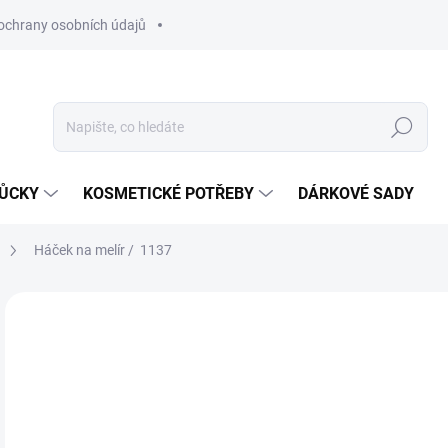
ochrany osobních údajů
Hledat
MŮCKY
KOSMETICKÉ POTŘEBY
DÁRKOVÉ SADY
Háček na melír / 1137
Neohodnoceno
Podrobnosti hodnocení
ZNAČKA
29
Měr
SK
cena
MŮŽ