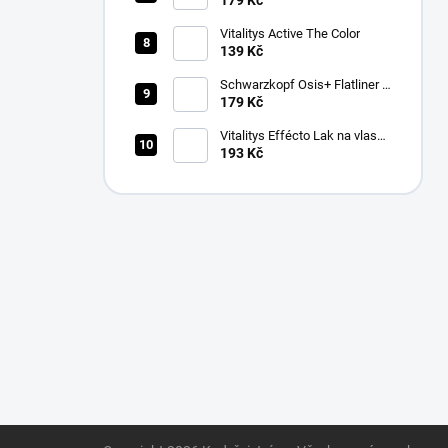
179 Kč
na vlasy 100ml
Vitalitys Active The Color
139 Kč
Schwarzkopf Osis+ Flatliner –
silně fixační sérum pro žehlení
179 Kč
vlasů 200 ml
Vitalitys Effécto Lak na vlasy
500 ml
193 Kč
Z