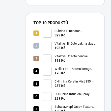
TOP 10 PRODUKTŮ
Subrina Eliminator
odstraňovač barvy 2 x 100 ml
329 Kč
Vitalitys Effécto Lak na vlasy
silný 500 ml
193 Kč
Vitalitys Effécto pěnové
tužidlo silné 250 ml
198 Kč
Wella Eimi Thermal Image
150 ml
178 Kč
CHI Infra Keratin Mist 355ml
237 Kč
CHI Shine Infusion Spray
150g
239 Kč
Schwarzkopf Osis+ Texture
Thrill stylingová vláknitá guma