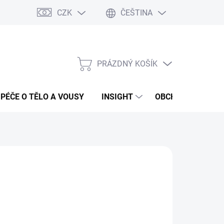
CZK
ČEŠTINA
PRÁZDNÝ KOŠÍK
NÁKUPNÍ
KOŠÍK
PÉČE O TĚLO A VOUSY
INSIGHT
OBCHODNÍ PODMÍ
:
DUKO
 Kč
ná
LADEM
(2 KS)
:
EME DORUČIT