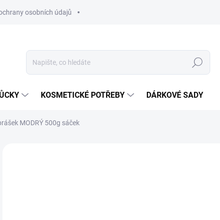
ochrany osobních údajů
Hledat
MŮCKY
KOSMETICKÉ POTŘEBY
DÁRKOVÉ SADY
 prášek MODRÝ 500g sáček
Neohodnoceno
Podrobnosti hodnocení
ZNAČKA
3
Měr
SK
cena
MŮŽ