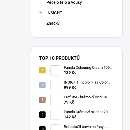
Péče o tělo a vousy
INSIGHT
Značky
TOP 10 PRODUKTŮ
Fanola Colouring Cream 100
ml
139 Kč
INSIGHT Incolor Hair Color
100ml
999 Kč
Profiline - krémový oxid 3%
79 Kč
Fanola Krémový oxidant 20
VOL(6%)1000ml
142 Kč
RefectoCil barva na řasy a