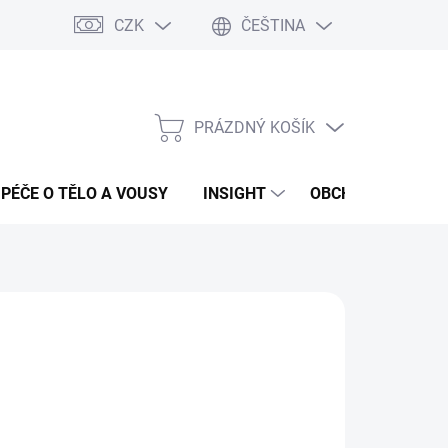
CZK
ČEŠTINA
PRÁZDNÝ KOŠÍK
NÁKUPNÍ
KOŠÍK
PÉČE O TĚLO A VOUSY
INSIGHT
OBCHODNÍ PODMÍ
:
FANOLA
56 Kč
ná
LADEM
(5 KS)
:
EME DORUČIT