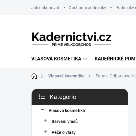
Přejít
Jak nakupovat
Obchodní podmínky
Podmínky 
na
obsah
VLASOVÁ KOSMETIKA
KADEŘNICKÉ PO
Domů
Vlasová kosmetika
Fanola Odbarvovací
P
Kategorie
o
Přeskočit
s
kategorie
t
Vlasová kosmetika
r
Barvení vlasů
a
n
Péče o vlasy