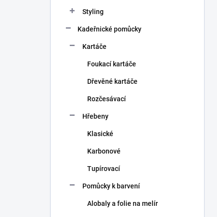
n
Styling
í
p
Kadeřnické pomůcky
a
n
Kartáče
e
Foukací kartáče
l
Dřevěné kartáče
Rozčesávací
Hřebeny
Klasické
Karbonové
Tupírovací
Pomůcky k barvení
Alobaly a folie na melír