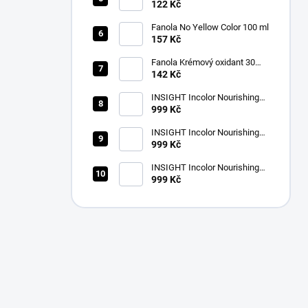
obočí 3.1 světle hnědá 15 ml
122 Kč
Fanola No Yellow Color 100 ml
157 Kč
Fanola Krémový oxidant 30
VOL (9%) 1000ml
142 Kč
INSIGHT Incolor Nourishing
Color Activator 40 vol. (12%)
999 Kč
900 ml
INSIGHT Incolor Nourishing
Color Activator 30 vol. (9%)
999 Kč
900 ml
INSIGHT Incolor Nourishing
Color Activator 20 vol. (6%)
999 Kč
900 ml