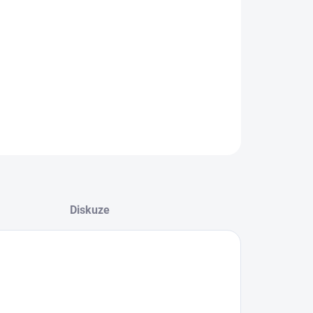
08.2026
−
+
Přidat do košíku
ZEPTAT SE
HLÍDAT
Diskuze