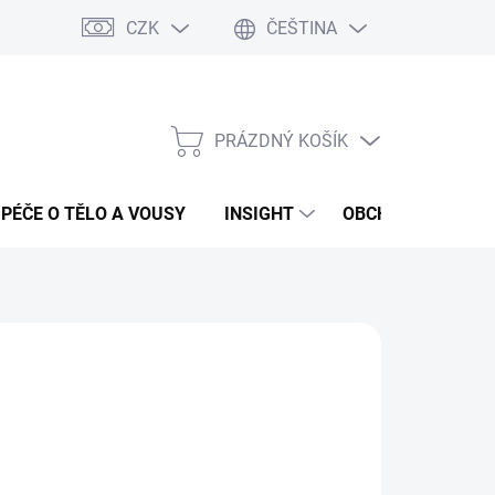
CZK
ČEŠTINA
PRÁZDNÝ KOŠÍK
NÁKUPNÍ
KOŠÍK
PÉČE O TĚLO A VOUSY
INSIGHT
OBCHODNÍ PODMÍ
:
FANOLA
87 Kč
ná
LADEM
(2 KS)
:
EME DORUČIT