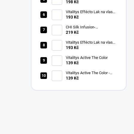
tužidlo silné 250 ml
198 Kč
Vitalitys Effécto Lak na vlasy
500 ml
193 Kč
CHI Silk Infusion-
bezoplach.výživa vlasů 59 ml
219 Kč
Vitalitys Effécto Lak na vlasy
silný 500 ml
193 Kč
Vitalitys Active The Color
139 Kč
Vitalitys Active The Color -
139 Kč
Activator 9% (30 VOL) 1000ml