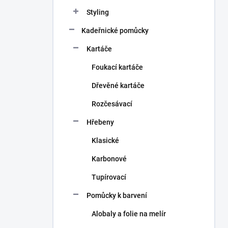
n
Styling
í
p
Kadeřnické pomůcky
a
n
Kartáče
e
Foukací kartáče
l
Dřevěné kartáče
Rozčesávací
Hřebeny
Klasické
Karbonové
Tupírovací
Pomůcky k barvení
Alobaly a folie na melír