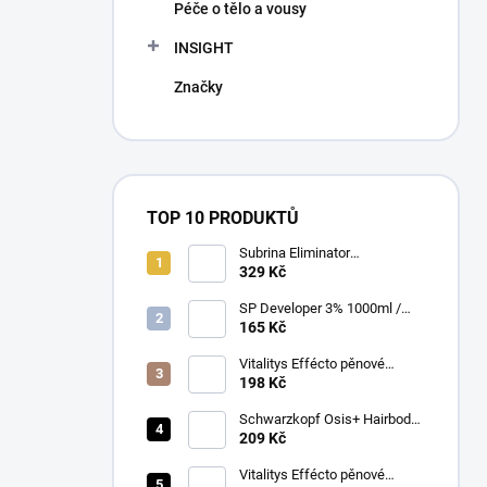
Péče o tělo a vousy
INSIGHT
Značky
TOP 10 PRODUKTŮ
Subrina Eliminator
odstraňovač barvy 2 x 100 ml
329 Kč
SP Developer 3% 1000ml /
060496
165 Kč
Vitalitys Effécto pěnové
tužidlo 250 ml
198 Kč
Schwarzkopf Osis+ Hairbody
Bodifying Spray 200 ml
209 Kč
Vitalitys Effécto pěnové