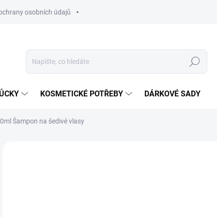
ochrany osobních údajů
Hledat
MŮCKY
KOSMETICKÉ POTŘEBY
DÁRKOVÉ SADY
50ml Šampon na šedivé vlasy
Neohodnoceno
Podrobnosti hodnocení
ZNAČKA
2
Měr
SK
cena
MŮŽ