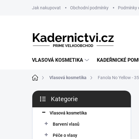
Přejít
Jak nakupovat
Obchodní podmínky
Podmínky 
na
obsah
VLASOVÁ KOSMETIKA
KADEŘNICKÉ PO
Domů
Vlasová kosmetika
Fanola No Yellow - 3
P
Kategorie
o
Přeskočit
s
kategorie
t
Vlasová kosmetika
r
Barvení vlasů
a
n
Péče o vlasy