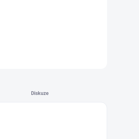
08.2026
−
+
Přidat do košíku
ZEPTAT SE
HLÍDAT
Diskuze