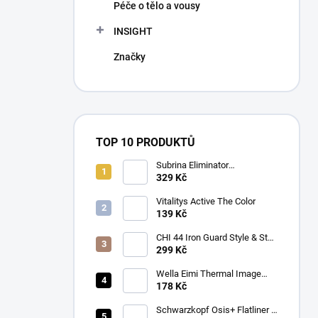
Péče o tělo a vousy
INSIGHT
Značky
TOP 10 PRODUKTŮ
Subrina Eliminator
odstraňovač barvy 2 x 100 ml
329 Kč
Vitalitys Active The Color
139 Kč
CHI 44 Iron Guard Style & Stay
Hair Spray 284g
299 Kč
Wella Eimi Thermal Image
150 ml
178 Kč
Schwarzkopf Osis+ Flatliner –