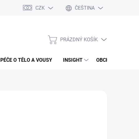
CZK
ČEŠTINA
PRÁZDNÝ KOŠÍK
NÁKUPNÍ
KOŠÍK
PÉČE O TĚLO A VOUSY
INSIGHT
OBCHODNÍ PODMÍ
:
FANOLA
20 Kč
ná
LADEM
(5 KS)
:
EME DORUČIT