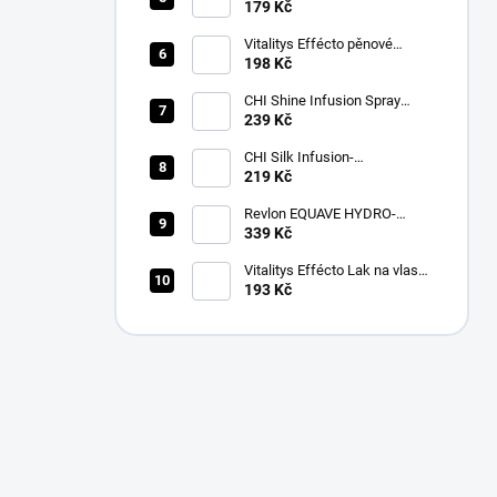
silně fixační sérum pro žehlení
179 Kč
vlasů 200 ml
Vitalitys Effécto pěnové
tužidlo 250 ml
198 Kč
CHI Shine Infusion Spray
150g
239 Kč
CHI Silk Infusion-
bezoplach.výživa vlasů 59 ml
219 Kč
Revlon EQUAVE HYDRO-
DETANGLING CONDITIONER
339 Kč
500ml
Vitalitys Effécto Lak na vlasy
silný 500 ml
193 Kč