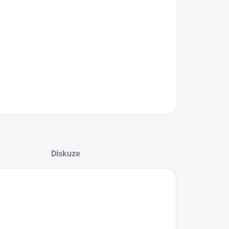
08.2026
−
+
Přidat do košíku
ZEPTAT SE
HLÍDAT
Diskuze