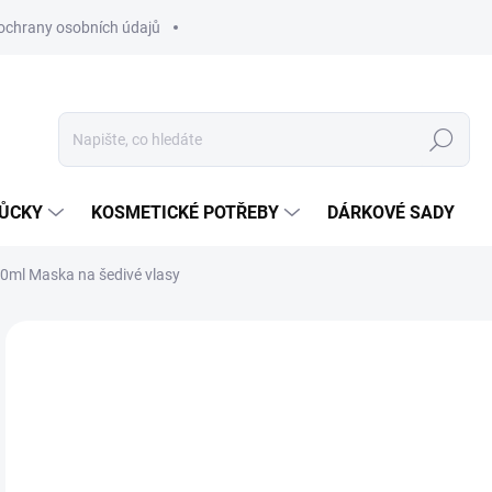
ochrany osobních údajů
Hledat
MŮCKY
KOSMETICKÉ POTŘEBY
DÁRKOVÉ SADY
00ml Maska na šedivé vlasy
Neohodnoceno
Podrobnosti hodnocení
ZNAČKA
2
Měr
SK
cena
MŮŽ