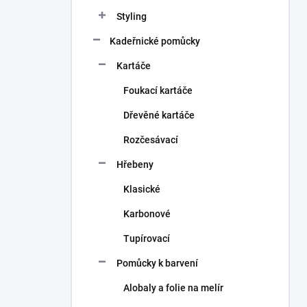
n
Styling
í
p
Kadeřnické pomůcky
a
n
Kartáče
e
Foukací kartáče
l
Dřevěné kartáče
Rozčesávací
Hřebeny
Klasické
Karbonové
Tupírovací
Pomůcky k barvení
Alobaly a folie na melír