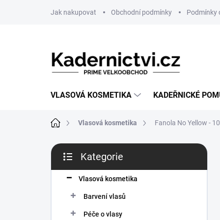
Přejít
Jak nakupovat
Obchodní podmínky
Podmínky 
na
obsah
VLASOVÁ KOSMETIKA
KADEŘNICKÉ PO
Domů
Vlasová kosmetika
Fanola No Yellow - 1
P
Kategorie
o
Přeskočit
s
kategorie
t
Vlasová kosmetika
r
Barvení vlasů
a
n
Péče o vlasy