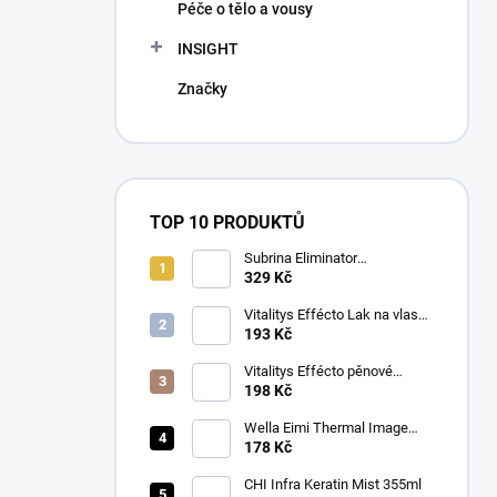
Péče o tělo a vousy
INSIGHT
Značky
TOP 10 PRODUKTŮ
Subrina Eliminator
odstraňovač barvy 2 x 100 ml
329 Kč
Vitalitys Effécto Lak na vlasy
silný 500 ml
193 Kč
Vitalitys Effécto pěnové
tužidlo silné 250 ml
198 Kč
Wella Eimi Thermal Image
150 ml
178 Kč
CHI Infra Keratin Mist 355ml