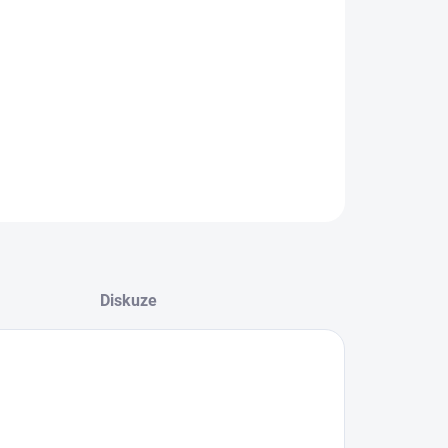
08.2026
−
+
Přidat do košíku
ZEPTAT SE
HLÍDAT
Diskuze