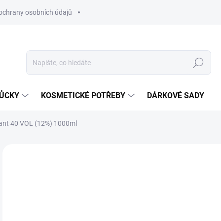
ochrany osobních údajů
Hledat
MŮCKY
KOSMETICKÉ POTŘEBY
DÁRKOVÉ SADY
ant 40 VOL (12%) 1000ml
Neohodnoceno
Podrobnosti hodnocení
ZNAČKA
1
Měr
SK
cena
MŮŽ