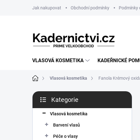
Přejít
Jak nakupovat
Obchodní podmínky
Podmínky 
na
obsah
VLASOVÁ KOSMETIKA
KADEŘNICKÉ PO
Domů
Vlasová kosmetika
Fanola Krémový oxid
P
Kategorie
o
Přeskočit
s
kategorie
t
Vlasová kosmetika
r
Barvení vlasů
a
n
Péče o vlasy