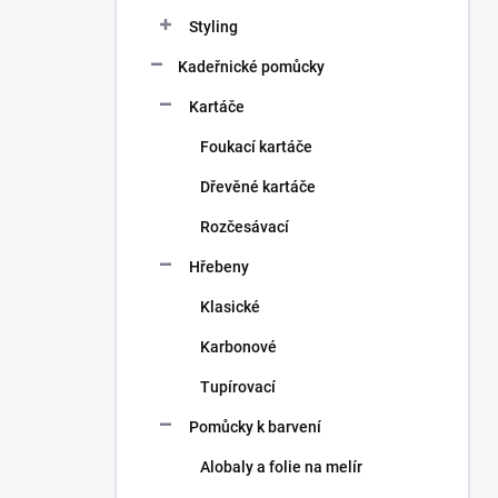
n
Styling
í
p
Kadeřnické pomůcky
a
n
Kartáče
e
Foukací kartáče
l
Dřevěné kartáče
Rozčesávací
Hřebeny
Klasické
Karbonové
Tupírovací
Pomůcky k barvení
Alobaly a folie na melír