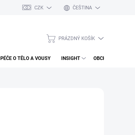
CZK
ČEŠTINA
PRÁZDNÝ KOŠÍK
NÁKUPNÍ
KOŠÍK
PÉČE O TĚLO A VOUSY
INSIGHT
OBCHODNÍ PODMÍ
:
FANOLA
42 Kč
ná
LADEM
(4 KS)
:
EME DORUČIT