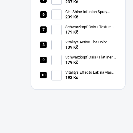
237 Kč
CHI Shine Infusion Spray
150g
239 Kč
Schwarzkopf Osis+ Texture
Thrill stylingová vláknitá guma
179 Kč
na vlasy 100ml
Vitalitys Active The Color
139 Kč
Schwarzkopf Osis+ Flatliner –
silně fixační sérum pro žehlení
179 Kč
vlasů 200 ml
Vitalitys Effécto Lak na vlasy
500 ml
193 Kč