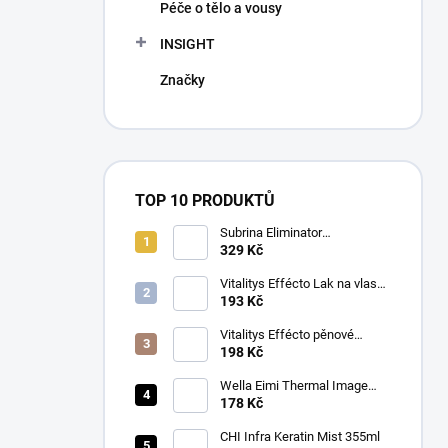
Péče o tělo a vousy
INSIGHT
Značky
TOP 10 PRODUKTŮ
Subrina Eliminator
odstraňovač barvy 2 x 100 ml
329 Kč
Vitalitys Effécto Lak na vlasy
silný 500 ml
193 Kč
Vitalitys Effécto pěnové
tužidlo silné 250 ml
198 Kč
Wella Eimi Thermal Image
150 ml
178 Kč
CHI Infra Keratin Mist 355ml