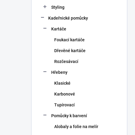
n
Styling
í
p
Kadeřnické pomůcky
a
n
Kartáče
e
Foukací kartáče
l
Dřevěné kartáče
Rozčesávací
Hřebeny
Klasické
Karbonové
Tupírovací
Pomůcky k barvení
Alobaly a folie na melír