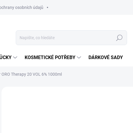
ochrany osobních údajů
Hledat
MŮCKY
KOSMETICKÉ POTŘEBY
DÁRKOVÉ SADY
or ORO Therapy 20 VOL 6% 1000ml
Neohodnoceno
Podrobnosti hodnocení
ZNAČKA
1
Měr
SK
cena
MŮŽ