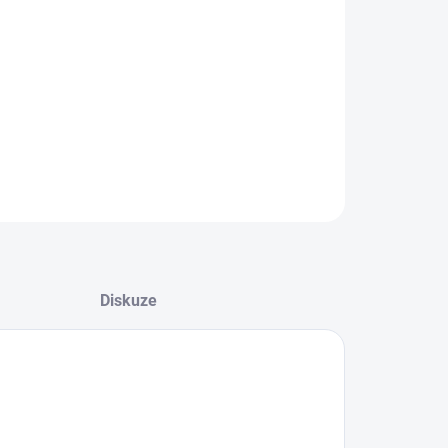
08.2026
−
+
Přidat do košíku
ZEPTAT SE
HLÍDAT
Diskuze