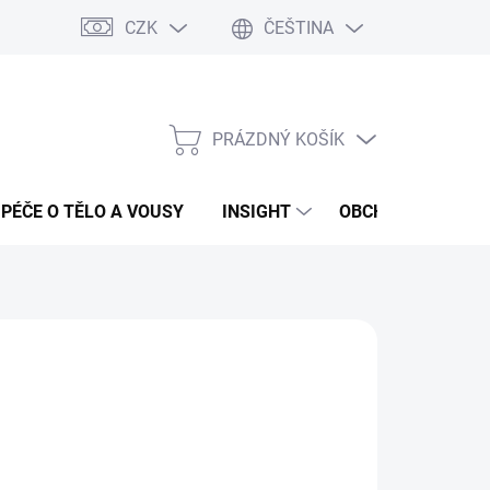
CZK
ČEŠTINA
PRÁZDNÝ KOŠÍK
NÁKUPNÍ
KOŠÍK
PÉČE O TĚLO A VOUSY
INSIGHT
OBCHODNÍ PODMÍ
:
FANOLA
73 Kč
ná
LADEM
(>5 KS)
:
EME DORUČIT