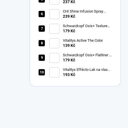
237 Kč
CHI Shine Infusion Spray
150g
239 Kč
Schwarzkopf Osis+ Texture
Thrill stylingová vláknitá guma
179 Kč
na vlasy 100ml
Vitalitys Active The Color
139 Kč
Schwarzkopf Osis+ Flatliner –
silně fixační sérum pro žehlení
179 Kč
vlasů 200 ml
Vitalitys Effécto Lak na vlasy
500 ml
193 Kč