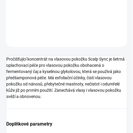
pokožku od nánosů, přebytečné mastnoty, nečistot i odumřelé
kůže již po prvním použití. Zanechává vlasy i vlasovou pokožku
svěží a obnovenou.
DETAILNÍ INFORMACE
ZEPTAT SE
HLÍDAT
Pročišťující koncentrát na vlasovou pokožku Scalp Sync je šetrná
oplachovací péče pro vlasovou pokožku obohacená o
fermentovaný čaj a kyselinou glykolovou, která se používá jako
předšamponová péče. Má exfoliační účinky, čistí vlasovou
pokožku od nánosů, přebytečné mastnoty, nečistot i odumřelé
kůže již po prvním použití. Zanechává vlasy i vlasovou pokožku
svěží a obnovenou.
Doplňkové parametry