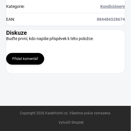
Kategorie
:
Kondiciónery
EAN
:
884486528674
Diskuze
Buďte první, kdo napíše příspěvek k této položce.
Přidat komentář
Z
Copyright 2026
Kadeřnictví.cz
. Všechna práva vyhrazena.
á
p
Vytvořil Shoptet
a